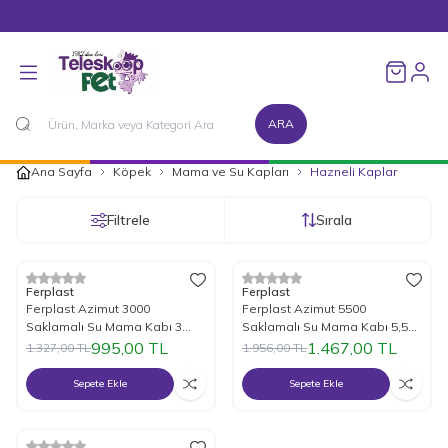
1500 TL ve Üzeri Alışverişlerinizde Kargo Bedava!
Favorileri
ARA
Ana Sayfa
Köpek
Mama ve Su Kapları
Hazneli Kaplar
Filtrele
Sırala
%
25
İndirim
%
25
İndirim
Ferplast
Ferplast
Ferplast Azimut 3000
Ferplast Azimut 5500
Saklamalı Su Mama Kabı 3
Saklamalı Su Mama Kabı 5,5
Litre
Litre
995,00
TL
1.467,00
TL
1.327,00
TL
1.956,00
TL
Sepete Ekle
Sepete Ekle
Tükendi