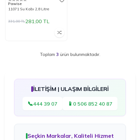
%
15
İndirim
Pawise
11071 Su Kabı 2,8 Litre
281,00
TL
331,00
TL
Toplam
3
ürün bulunmaktadır.
İLETİŞİM | ULAŞIM BİLGİLERİ
📞
📱
444 39 07
0 506 852 40 87
Seçkin Markalar, Kaliteli Hizmet