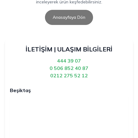
inceleyerek ürün keşfedebilirsiniz.
Anasayfaya Dön
İLETİŞİM | ULAŞIM BİLGİLERİ
444 39 07
0 506 852 40 87
0212 275 52 12
Beşiktaş