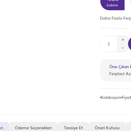
İndirim
Daha Fazla
Ferp
Öne Çıkan B
Ferplast A
Koleksiyon
Fiya
ri
Ödeme Seçenekleri
Tavsiye Et
Öneri Kutusu