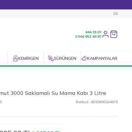
444 39 07
Favorilerim
0 506 852 40 87
KEMIRGEN
SÜRÜNGEN
KAMPANYALAR
imut 3000 Saklamalı Su Mama Kabı 3 Litre
3
Barkod :
8010690164670