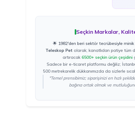
Seçkin Markalar, Kalit
🌟 1982'den beri sektör tecrübesiyle minik 
Teleskop Pet
olarak; kanatlıdan patiye tüm do
artıracak
6500+ seçkin ürün çeşidini
g
Sadece bir e-ticaret platformu değiliz; İstan
500 metrekarelik dükkanımızda da sizlerle sıcak
"Temel prensibimiz; siparişinizi en hızlı şekil
bağına ortak olmak ve mutluluğunu