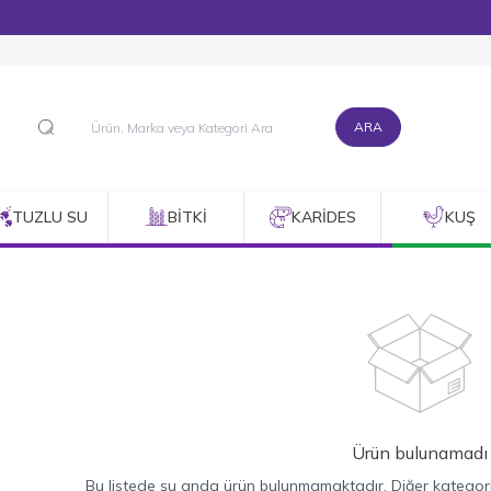
1500 TL ve Üzeri Alışverişlerinizde Kargo Bedava!
ARA
TUZLU SU
BITKI
KARIDES
KUŞ
Ürün bulunamadı
Bu listede şu anda ürün bulunmamaktadır. Diğer kategorile