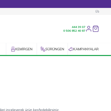
444 39 07
Favorilerim
0 506 852 40 87
KEMIRGEN
SÜRÜNGEN
KAMPANYALAR
ri inceleyerek ürün keşfedebilirsiniz.