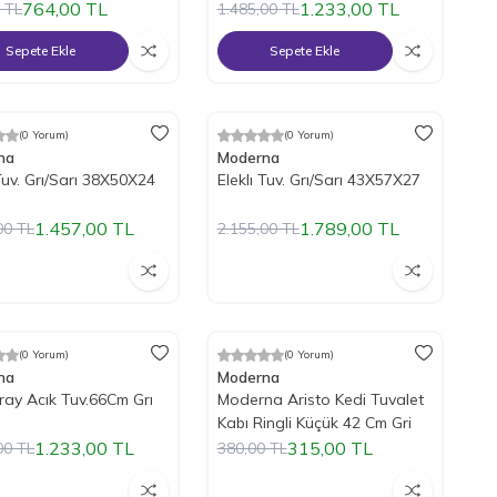
764,00
TL
1.233,00
TL
TL
1.485,00
TL
Sepete Ekle
Sepete Ekle
Tükendi
(0 Yorum)
(0 Yorum)
ndirim
%
17
İndirim
na
Moderna
 Tuv. Grı/Sarı 38X50X24
Eleklı Tuv. Grı/Sarı 43X57X27
1.457,00
TL
1.789,00
TL
00
TL
2.155,00
TL
Tükendi
(0 Yorum)
(0 Yorum)
ndirim
%
17
İndirim
na
Moderna
ay Acık Tuv.66Cm Grı
Moderna Aristo Kedi Tuvalet
Kabı Ringli Küçük 42 Cm Gri
1.233,00
TL
315,00
TL
00
TL
380,00
TL