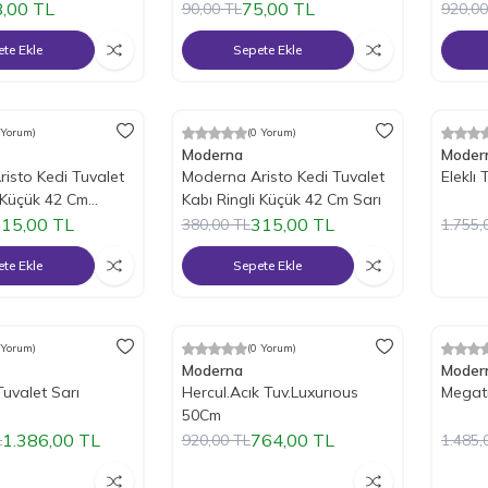
8,00
TL
75,00
TL
90,00
TL
920,00
te Ekle
Sepete Ekle
Tükendi
 Yorum)
(0 Yorum)
m
%
17
İndirim
%
17
İ
Moderna
Moder
isto Kedi Tuvalet
Moderna Aristo Kedi Tuvalet
Eleklı
i Küçük 42 Cm
Kabı Ringli Küçük 42 Cm Sarı
15,00
TL
315,00
TL
380,00
TL
1.755,
te Ekle
Sepete Ekle
Tükendi
Tükendi
 Yorum)
(0 Yorum)
m
%
17
İndirim
%
17
İ
Moderna
Moder
 Tuvalet Sarı
Hercul.Acık Tuv.Luxurıous
Megatr
50Cm
1.386,00
TL
764,00
TL
L
920,00
TL
1.485,