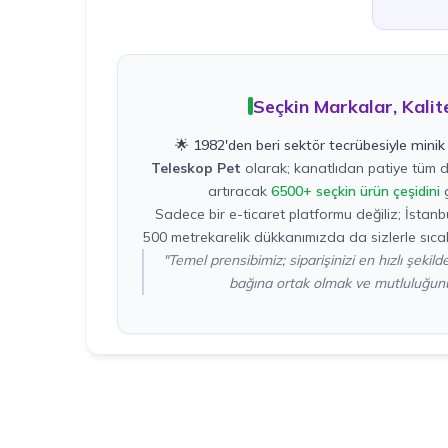
Seçkin Markalar, Kalit
🌟 1982'den beri sektör tecrübesiyle minik 
Teleskop Pet
olarak; kanatlıdan patiye tüm do
artıracak
6500+ seçkin ürün çeşidini
g
Sadece bir e-ticaret platformu değiliz; İstan
500 metrekarelik dükkanımızda da sizlerle sıcak
"Temel prensibimiz; siparişinizi en hızlı şekil
bağına ortak olmak ve mutluluğunu