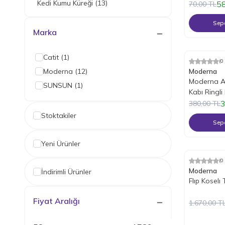
Kedi Kumu Küreği
(13)
5
70,00
TL
Sepe
Marka
Catit
(1)
(0
%
17
İndiri
Moderna
(12)
Moderna
Moderna Ar
SUNSUN
(1)
Kabı Ringl
Lacivert
3
380,00
TL
Stoktakiler
Sepe
Yeni Ürünler
Tükendi
(0
%
17
İndiri
Moderna
İndirimli Ürünler
Flıp Koselı
Fiyat Aralığı
1.670,00
T