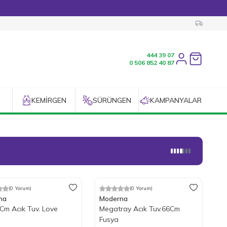
444 39 07
Favorilerim
0 506 852 40 87
KEMIRGEN
SÜRÜNGEN
KAMPANYALAR
(0 Yorum)
(0 Yorum)
ndirim
%
17
İndirim
na
Moderna
Cm Acık Tuv. Love
Megatray Acık Tuv.66Cm
Fusya