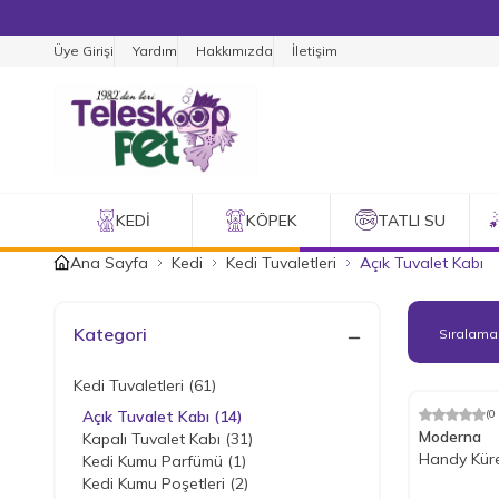
Üye Girişi
Yardım
Hakkımızda
İletişim
KEDI
KÖPEK
TATLI SU
Ana Sayfa
Kedi
Kedi Tuvaletleri
Açık Tuvalet Kabı
Kategori
Kedi Tuvaletleri
(61)
Açık Tuvalet Kabı
(14)
(0
%
17
İndiri
Moderna
Kapalı Tuvalet Kabı
(31)
Handy Küre
Kedi Kumu Parfümü
(1)
Kedi Kumu Poşetleri
(2)