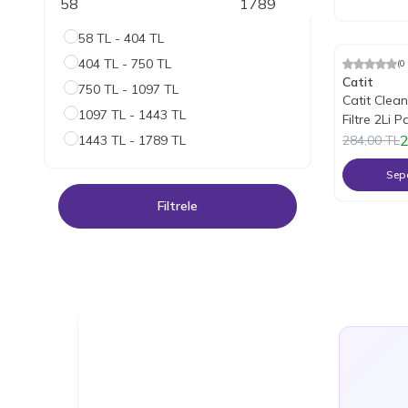
58 TL - 404 TL
404 TL - 750 TL
(0
%
20
İndiri
Catit
750 TL - 1097 TL
Catit Clea
1097 TL - 1443 TL
Filtre 2Li 
2
1443 TL - 1789 TL
284,00
TL
Sepe
Filtrele