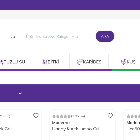
1500 TL ve Üzeri Alışverişlerinizde Kargo Bedava!
ARA
TUZLU SU
BITKI
KARIDES
KUŞ
 Yorum)
(0 Yorum)
m
%
17
İndirim
%
17
İ
Moderna
Moder
k Gri
Handy Kürek Jumbo Gri
Her.50