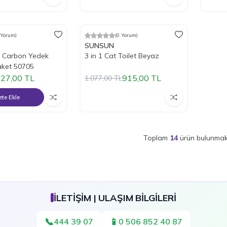
Tükendi
 Yorum)
(0 Yorum)
m
%
15
İndirim
SUNSUN
n Carbon Yedek
3 in 1 Cat Toilet Beyaz
Paket 50705
27,00
TL
915,00
TL
1.077,00
TL
te Ekle
Toplam
14
ürün bulunmak
İLETİŞİM | ULAŞIM BİLGİLERİ
📞
📱
444 39 07
0 506 852 40 87