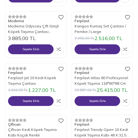
%
25
İndirim
Moderna
Ferplast
Moderna Odyssey Çift Girişli
Kangoo Kumaş Sırt Çantası /
Köpek Taşıma Çantası
Pembe / Large
Medium
3.885,00
TL
2.516,00
TL
3.355,00
TL
Sepete Ekle
Sepete Ekle
%
25
İndirim
%
25
İndirim
Ferplast
Ferplast
Ferplast Jet 20 Kedi Köpek
Ferplast Atlas 80 Profesyonel
Taşıma Çantası
Köpek Taşıma 118*80*88 Cm
1.227,00
TL
25.415,00
TL
1.636,00
TL
33.887,00
TL
Sepete Ekle
Sepete Ekle
Tükendi
Tükendi
%
15
İndirim
%
25
İndirim
Çiftsan
Ferplast
Çiftsan Kedi Köpek Taşıma
Ferplast Trendy Open 10 Kedi
Kabı Küçük Renkli
Köpek Taşıma Kabı 48 X 32,5 X