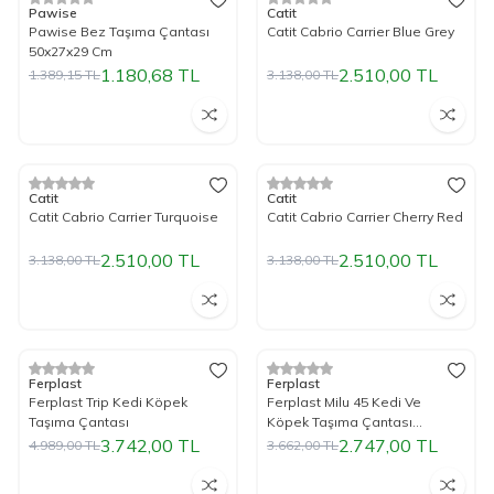
%
15
İndirim
%
20
İndirim
Pawise
Catit
Pawise Bez Taşıma Çantası
Catit Cabrio Carrier Blue Grey
50x27x29 Cm
1.180,68
TL
2.510,00
TL
1.389,15
TL
3.138,00
TL
Tükendi
Tükendi
%
20
İndirim
%
20
İndirim
Catit
Catit
Catit Cabrio Carrier Turquoise
Catit Cabrio Carrier Cherry Red
2.510,00
TL
2.510,00
TL
3.138,00
TL
3.138,00
TL
Tükendi
Tükendi
%
25
İndirim
%
25
İndirim
Ferplast
Ferplast
Ferplast Trip Kedi Köpek
Ferplast Milu 45 Kedi Ve
Taşıma Çantası
Köpek Taşıma Çantası
45X26X28Cm (Karışık Renkli)
3.742,00
TL
2.747,00
TL
4.989,00
TL
3.662,00
TL