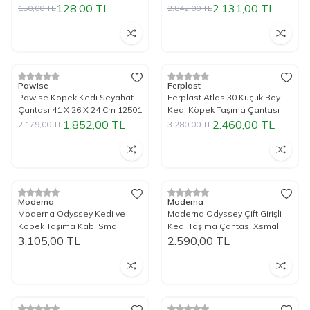
29 Cm
128,00
TL
2.131,00
TL
150,00
TL
2.842,00
TL
Tükendi
Tükendi
%
15
İndirim
%
25
İndirim
Pawise
Ferplast
Pawise Köpek Kedi Seyahat
Ferplast Atlas 30 Küçük Boy
Çantası 41 X 26 X 24 Cm 12501
Kedi Köpek Taşıma Çantası
1.852,00
TL
2.460,00
TL
2.179,00
TL
3.280,00
TL
Tükendi
Tükendi
Moderna
Moderna
Moderna Odyssey Kedi ve
Moderna Odyssey Çift Girişli
Köpek Taşıma Kabı Small
Kedi Taşıma Çantası Xsmall
3.105,00
TL
2.590,00
TL
Tükendi
Tükendi