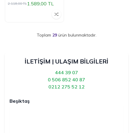
1.589,00
TL
2.118,00
TL
Toplam
29
ürün bulunmaktadır.
İLETİŞİM | ULAŞIM BİLGİLERİ
444 39 07
0 506 852 40 87
0212 275 52 12
Beşiktaş