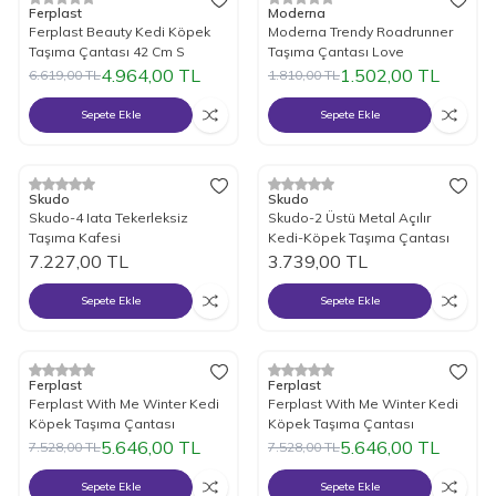
%
25
İndirim
%
17
İndirim
Ferplast
Moderna
Ferplast Beauty Kedi Köpek
Moderna Trendy Roadrunner
Taşıma Çantası 42 Cm S
Taşıma Çantası Love
4.964,00
TL
1.502,00
TL
6.619,00
TL
1.810,00
TL
Sepete Ekle
Sepete Ekle
Skudo
Skudo
Skudo-4 Iata Tekerleksiz
Skudo-2 Üstü Metal Açılır
Taşıma Kafesi
Kedi-Köpek Taşıma Çantası
7.227,00
TL
3.739,00
TL
Sepete Ekle
Sepete Ekle
%
25
İndirim
%
25
İndirim
Ferplast
Ferplast
Ferplast With Me Winter Kedi
Ferplast With Me Winter Kedi
Köpek Taşıma Çantası
Köpek Taşıma Çantası
5.646,00
TL
5.646,00
TL
7.528,00
TL
7.528,00
TL
Sepete Ekle
Sepete Ekle