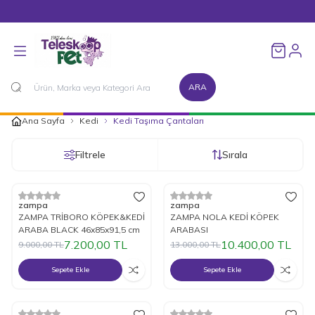
1500 TL ve Üzeri Alışverişlerinizde Kargo Bedava!
Favorileri
ARA
Ana Sayfa
Kedi
Kedi Taşıma Çantaları
Filtrele
Sırala
%
Yeni
20
İndirim
%
Yeni
20
İndirim
zampa
zampa
ZAMPA TRİBORO KÖPEK&KEDİ
ZAMPA NOLA KEDİ KÖPEK
ARABA BLACK 46x85x91,5 cm
ARABASI
7.200,00
TL
10.400,00
TL
9.000,00
TL
13.000,00
TL
Sepete Ekle
Sepete Ekle