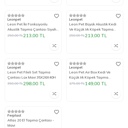
Tükendi
Tükendi
%
15
İndirim
%
15
İndirim
Leonpet
Leonpet
Leon Pet İki Fonksiyonlu
Leon Pet Büyük Akustik Kedi
Akustik Taşıma Çantası Siyah
Ve Küçük Irk Köpek Taşıma
32X48X28H Cm
Çantası 32X48X28Cm (Kırmızı)
213,00
TL
213,00
TL
250,00
TL
250,00
TL
Tükendi
Tükendi
%
15
İndirim
%
15
İndirim
Leonpet
Leonpet
Leon Pet Fileli Sırt Taşıma
Leon Pet Air Box Kedi Ve
Çantası Lüx Mavi 35X26X40H
Küçük Irk Köpek Taşıma
Çantası 26X42X26Cm (Gri)
298,00
TL
149,00
TL
350,00
TL
175,00
TL
Tükendi
%
25
İndirim
Ferplast
Atlas 20 El Taşıma Çantası -
Mavi