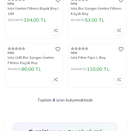
%
15
İndirim
%
15
İndirim
Ista
Ista
Ista Üretim Filtresi Büyük Boy I
Ista Bio Sünger Üretim Filtresi
149
Küçük Boy
104,00
TL
53,00
TL
122,00
TL
62,00
TL
Tükendi
Tükendi
%
16
İndirim
%
15
İndirim
Ista
Ista
Ista I145 Bio Sünger Üretim
Ista Filtre Pipo L Boy
Filtresi Küçük Boy
80,00
TL
110,00
TL
95,00
TL
129,00
TL
Toplam
6
ürün bulunmaktadır.