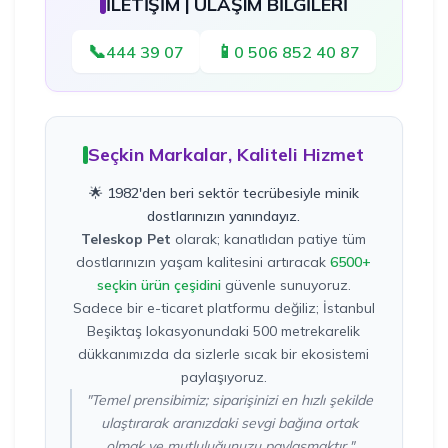
İLETİŞİM | ULAŞIM BİLGİLERİ
📞
📱
444 39 07
0 506 852 40 87
Seçkin Markalar, Kaliteli Hizmet
🌟 1982'den beri sektör tecrübesiyle minik
dostlarınızın yanındayız.
Teleskop Pet
olarak; kanatlıdan patiye tüm
dostlarınızın yaşam kalitesini artıracak
6500+
seçkin ürün çeşidini
güvenle sunuyoruz.
Sadece bir e-ticaret platformu değiliz; İstanbul
Beşiktaş lokasyonundaki 500 metrekarelik
dükkanımızda da sizlerle sıcak bir ekosistemi
paylaşıyoruz.
"Temel prensibimiz; siparişinizi en hızlı şekilde
ulaştırarak aranızdaki sevgi bağına ortak
olmak ve mutluluğunuzu paylaşmaktır."