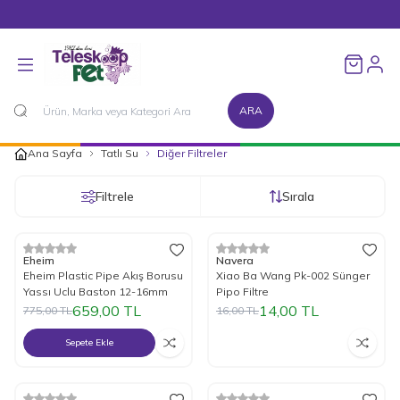
1500 TL ve Üzeri Alışverişlerinizde Kargo Bedava!
Favorileri
ARA
Ana Sayfa
Tatlı Su
Diğer Filtreler
Filtrele
Sırala
Tükendi
%
15
İndirim
%
12
İndirim
Eheim
Navera
Eheim Plastic Pipe Akış Borusu
Xiao Ba Wang Pk-002 Sünger
Yassı Uclu Baston 12-16mm
Pipo Filtre
659,00
TL
14,00
TL
775,00
TL
16,00
TL
Sepete Ekle
Tükendi
Tükendi