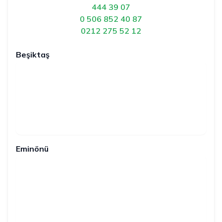
444 39 07
0 506 852 40 87
0212 275 52 12
Beşiktaş
Eminönü