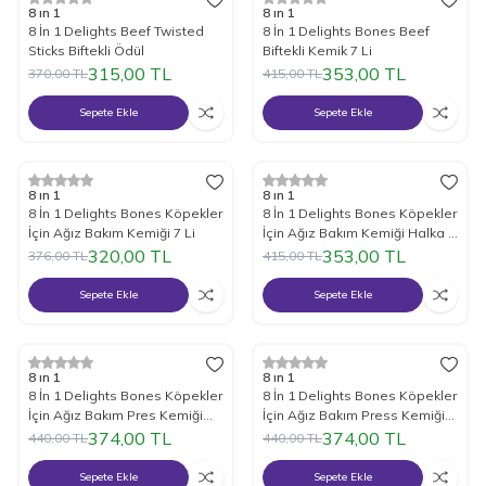
%
15
İndirim
%
15
İndirim
8 ın 1
8 ın 1
8 İn 1 Delights Beef Twisted
8 İn 1 Delights Bones Beef
Sticks Biftekli Ödül
Biftekli Kemik 7 Li
315,00
TL
353,00
TL
370,00
TL
415,00
TL
Sepete Ekle
Sepete Ekle
%
15
İndirim
%
15
İndirim
8 ın 1
8 ın 1
8 İn 1 Delights Bones Köpekler
8 İn 1 Delights Bones Köpekler
İçin Ağız Bakım Kemiği 7 Li
İçin Ağız Bakım Kemiği Halka 3
Adet
320,00
TL
353,00
TL
376,00
TL
415,00
TL
Sepete Ekle
Sepete Ekle
%
15
İndirim
%
15
İndirim
8 ın 1
8 ın 1
8 İn 1 Delights Bones Köpekler
8 İn 1 Delights Bones Köpekler
İçin Ağız Bakım Pres Kemiği
İçin Ağız Bakım Press Kemiği
Large
Small 7 Li
374,00
TL
374,00
TL
440,00
TL
440,00
TL
Sepete Ekle
Sepete Ekle