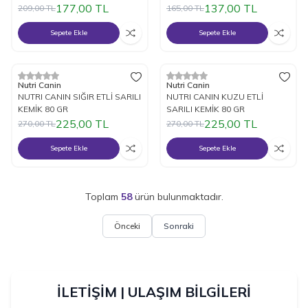
177,00
TL
137,00
TL
209,00
TL
165,00
TL
Sepete Ekle
Sepete Ekle
%
17
İndirim
%
17
İndirim
Nutri Canin
Nutri Canin
NUTRI CANIN SIĞIR ETLİ SARILI
NUTRI CANIN KUZU ETLİ
KEMİK 80 GR
SARILI KEMİK 80 GR
225,00
TL
225,00
TL
270,00
TL
270,00
TL
Sepete Ekle
Sepete Ekle
Toplam
58
ürün bulunmaktadır.
Önceki
Sonraki
İLETİŞİM | ULAŞIM BİLGİLERİ