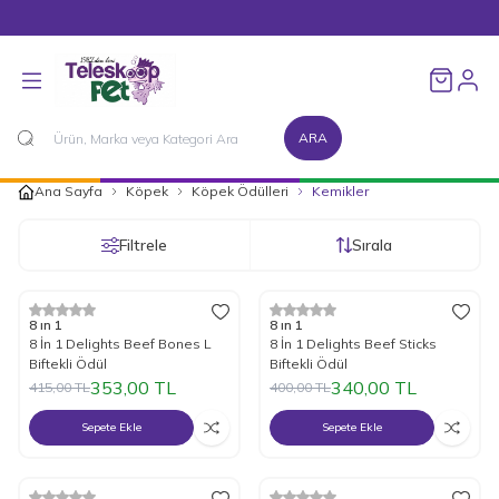
1500 TL ve Üzeri Alışverişlerinizde Kargo Bedava!
Favorileri
ARA
Ana Sayfa
Köpek
Köpek Ödülleri
Kemikler
Filtrele
Sırala
%
15
İndirim
%
15
İndirim
8 ın 1
8 ın 1
8 İn 1 Delights Beef Bones L
8 İn 1 Delights Beef Sticks
Biftekli Ödül
Biftekli Ödül
353,00
TL
340,00
TL
415,00
TL
400,00
TL
Sepete Ekle
Sepete Ekle