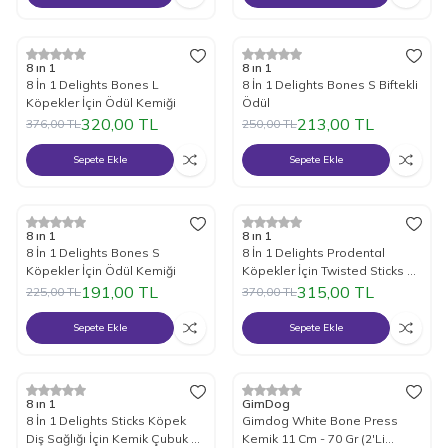
%
15
İndirim
%
15
İndirim
8 ın 1
8 ın 1
8 İn 1 Delights Bones L
8 İn 1 Delights Bones S Biftekli
Köpekler İçin Ödül Kemiği
Ödül
320,00
TL
213,00
TL
376,00
TL
250,00
TL
Sepete Ekle
Sepete Ekle
%
15
İndirim
%
15
İndirim
8 ın 1
8 ın 1
8 İn 1 Delights Bones S
8 İn 1 Delights Prodental
Köpekler İçin Ödül Kemiği
Köpekler İçin Twisted Sticks 10
Lu
191,00
TL
315,00
TL
225,00
TL
370,00
TL
Sepete Ekle
Sepete Ekle
%
15
İndirim
%
17
İndirim
8 ın 1
GimDog
8 İn 1 Delights Sticks Köpek
Gimdog White Bone Press
Diş Sağlığı İçin Kemik Çubuk 90
Kemik 11 Cm - 70 Gr (2'Li