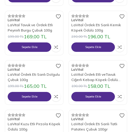
%
Yeni
15
İndirim
%
Yeni
15
İndirim
LaVital
LaVital
LaVital Tavuk ve Ördek Etli
LaVital Ördek Eti Sarılı Kemik
Peynirli Burgu Çubuk 100g
Köpek Ödülü 100g
169,00
TL
196,00
TL
199,00
TL
230,00
TL
Sepete Ekle
Sepete Ekle
%
Yeni
17
İndirim
%
Yeni
17
İndirim
LaVital
LaVital
LaVital Ördek Eti Sarılı Dolgulu
LaVital Ördek Etli veTavuk
Çubuk 100g
Ciğerli Kebap Köpek Ödülü
100g
165,00
TL
158,00
TL
199,00
TL
190,00
TL
Sepete Ekle
Sepete Ekle
%
Yeni
15
İndirim
%
Yeni
17
İndirim
LaVital
LaVital
LaVital Kuzu Etli Pirzola Köpek
LaVital Ördek Eti Sarılı Tatlı
Ödülü 100g
Patates Çubuk 100gr