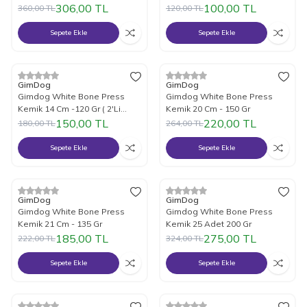
Gr 3 Adet
Paket)
306,00
TL
100,00
TL
360,00
TL
120,00
TL
Sepete Ekle
Sepete Ekle
%
17
İndirim
%
17
İndirim
GimDog
GimDog
Gimdog White Bone Press
Gimdog White Bone Press
Kemik 14 Cm -120 Gr ( 2'Li
Kemik 20 Cm - 150 Gr
Paket )
150,00
TL
220,00
TL
180,00
TL
264,00
TL
Sepete Ekle
Sepete Ekle
%
17
İndirim
%
15
İndirim
GimDog
GimDog
Gimdog White Bone Press
Gimdog White Bone Press
Kemik 21 Cm - 135 Gr
Kemik 25 Adet 200 Gr
185,00
TL
275,00
TL
222,00
TL
324,00
TL
Sepete Ekle
Sepete Ekle