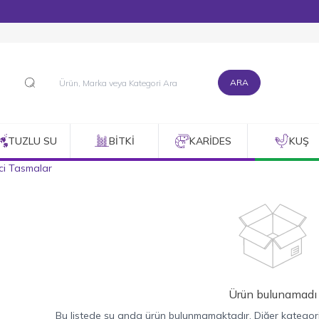
1500 TL ve Üzeri Alışverişlerinizde Kargo Bedava!
ARA
TUZLU SU
BITKI
KARIDES
KUŞ
ci Tasmalar
Ürün bulunamadı
Bu listede şu anda ürün bulunmamaktadır. Diğer kategorile