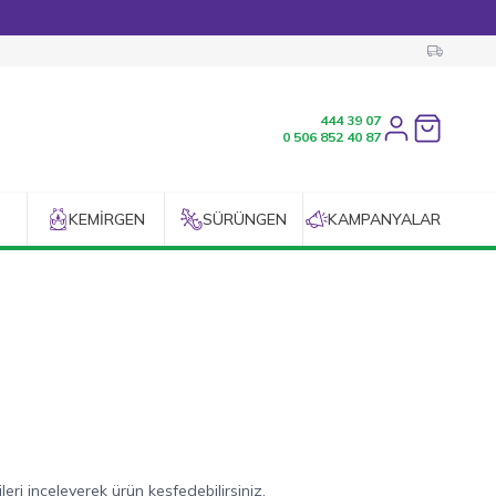
444 39 07
Favorilerim
0 506 852 40 87
KEMIRGEN
SÜRÜNGEN
KAMPANYALAR
ri inceleyerek ürün keşfedebilirsiniz.