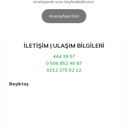
inceleyerek ürün keşfedebilirsiniz.
Anasayfaya Dön
İLETİŞİM | ULAŞIM BİLGİLERİ
444 39 07
0 506 852 40 87
0212 275 52 12
Beşiktaş