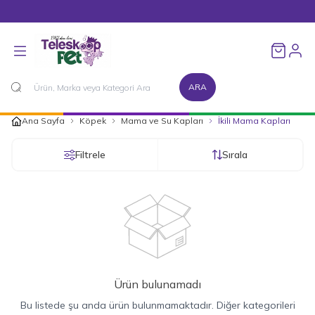
1500 TL ve Üzeri Alışverişlerinizde Kargo Bedava!
Favorileri
ARA
Ana Sayfa
Köpek
Mama ve Su Kapları
İkili Mama Kapları
Filtrele
Sırala
Ürün bulunamadı
Bu listede şu anda ürün bulunmamaktadır. Diğer kategorileri