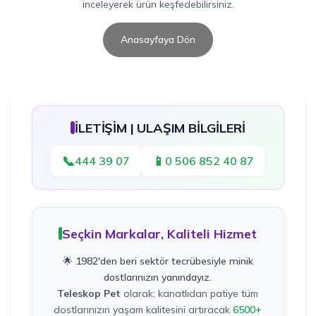
inceleyerek ürün keşfedebilirsiniz.
Anasayfaya Dön
İLETİŞİM | ULAŞIM BİLGİLERİ
📞
📱
444 39 07
0 506 852 40 87
Seçkin Markalar, Kaliteli Hizmet
🌟 1982'den beri sektör tecrübesiyle minik
dostlarınızın yanındayız.
Teleskop Pet
olarak; kanatlıdan patiye tüm
dostlarınızın yaşam kalitesini artıracak
6500+