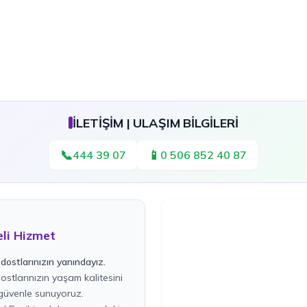
İLETİŞİM | ULAŞIM BİLGİLERİ
📞
📱
444 39 07
0 506 852 40 87
eli Hizmet
dostlarınızın yanındayız.
stlarınızın yaşam kalitesini
üvenle sunuyoruz.