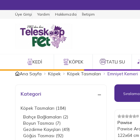
Üye Girişi
Yardım
Hakkımızda
İletişim
KEDI
KÖPEK
TATLI SU
Ana Sayfa
Köpek
Köpek Tasmaları
Emniyet Kemeri
Kategori
Köpek Tasmaları
(184)
Tükendi
Bahçe Bağlamaları
(2)
(0
%
15
İndiri
Pawise
Boyun Tasması
(7)
Pawise Ara
Gezdirme Kayışları
(49)
122x64 cm
Göğüs Tasması
(92)