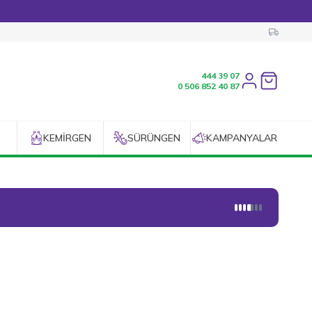
444 39 07
Favorilerim
0 506 852 40 87
KEMIRGEN
SÜRÜNGEN
KAMPANYALAR