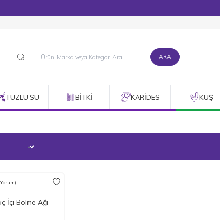
1500 TL ve Üzeri Alışverişlerinizde Kargo Bedava!
ARA
TUZLU SU
BITKI
KARIDES
KUŞ
 Yorum)
m
ç İçi Bölme Ağı