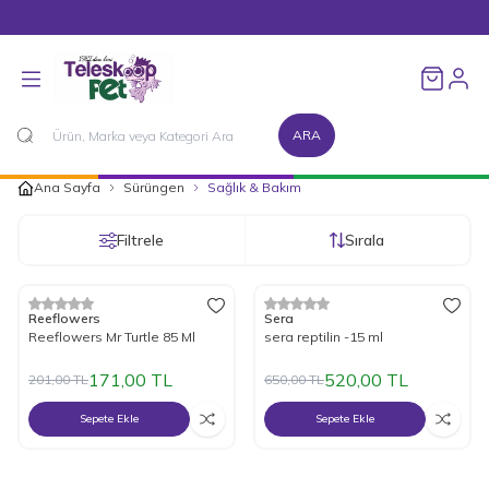
1500 TL ve Üzeri Alışverişlerinizde Kargo Bedava!
Favorileri
ARA
Ana Sayfa
Sürüngen
Sağlık & Bakım
Filtrele
Sırala
%
15
İndirim
%
20
İndirim
Reeflowers
Sera
Reeflowers Mr Turtle 85 Ml
sera reptilin -15 ml
171,00
TL
520,00
TL
201,00
TL
650,00
TL
Sepete Ekle
Sepete Ekle