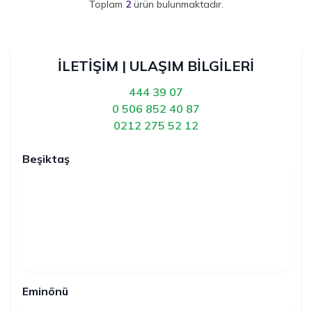
Toplam
2
ürün bulunmaktadır.
İLETİŞİM | ULAŞIM BİLGİLERİ
444 39 07
0 506 852 40 87
0212 275 52 12
Beşiktaş
Eminönü