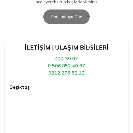
inceleyerek ürün keşfedebilirsiniz.
Anasayfaya Dön
İLETİŞİM | ULAŞIM BİLGİLERİ
444 39 07
0 506 852 40 87
0212 275 52 12
Beşiktaş