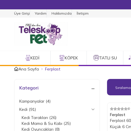
Üye Girişi
Yardım
Hakkımızda
İletişim
KEDI
KÖPEK
TATLI SU
Ana Sayfa
Ferplast
Kategori
Kampanyalar
(4)
Kedi
(91)
(0
%
25
İndiri
Ferplast
Kedi Tarakları
(26)
Ferplast 60
Kedi Mama & Su Kabı
(25)
Küçük 6 C
Kedi Oyuncakları
(8)