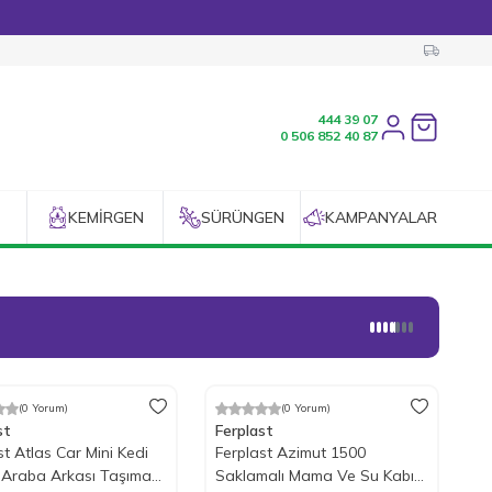
444 39 07
Favorilerim
0 506 852 40 87
KEMIRGEN
SÜRÜNGEN
KAMPANYALAR
(0 Yorum)
(0 Yorum)
ndirim
%
25
İndirim
st
Ferplast
st Atlas Car Mini Kedi
Ferplast Azimut 1500
 Araba Arkası Taşıma
Saklamalı Mama Ve Su Kabı