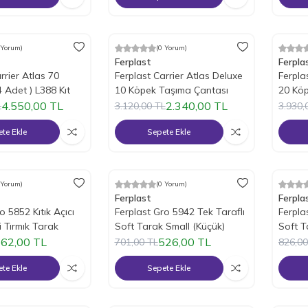
 Yorum)
(0 Yorum)
m
%
25
İndirim
%
25
İ
Ferplast
Ferpla
rrier Atlas 70
Ferplast Carrier Atlas Deluxe
Ferpla
4 Adet ) L388 Kıt
10 Köpek Taşıma Çantası
20 Kö
4.550,00
TL
2.340,00
TL
L
3.120,00
TL
3.930,
te Ekle
Sepete Ekle
 Yorum)
(0 Yorum)
m
%
25
İndirim
%
25
İ
Ferplast
Ferpla
o 5852 Kıtık Açıcı
Ferplast Gro 5942 Tek Taraflı
Ferpla
i Tırmık Tarak
Soft Tarak Small (Küçük)
Soft T
62,00
TL
526,00
TL
701,00
TL
826,00
te Ekle
Sepete Ekle