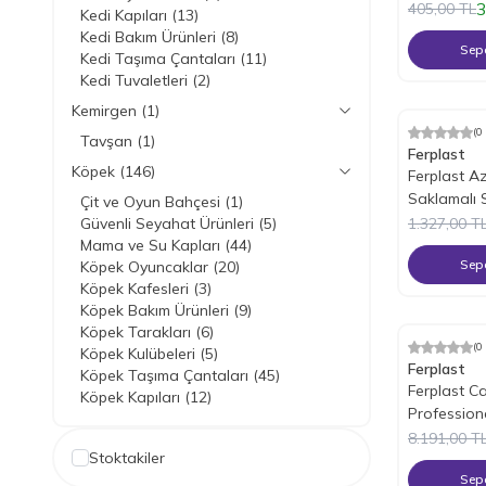
3
405,00
TL
Kedi Kapıları
(13)
Kedi Bakım Ürünleri
(8)
Sepe
Kedi Taşıma Çantaları
(11)
Kedi Tuvaletleri
(2)
Kemirgen
(1)
(0
%
25
İndiri
Tavşan
(1)
Ferplast
Köpek
(146)
Ferplast A
Saklamalı 
Çit ve Oyun Bahçesi
(1)
Litre
Güvenli Seyahat Ürünleri
(5)
1.327,00
T
Mama ve Su Kapları
(44)
Sepe
Köpek Oyuncaklar
(20)
Köpek Kafesleri
(3)
Köpek Bakım Ürünleri
(9)
Köpek Tarakları
(6)
(0
%
25
İndiri
Köpek Kulübeleri
(5)
Ferplast
Köpek Taşıma Çantaları
(45)
Ferplast Ca
Köpek Kapıları
(12)
Profession
Çantası
8.191,00
T
Stoktakiler
Sepe