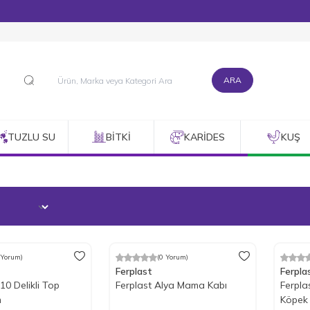
1500 TL ve Üzeri Alışverişlerinizde Kargo Bedava!
ARA
TUZLU SU
BITKI
KARIDES
KUŞ
 Yorum)
(0 Yorum)
m
%
25
İndirim
%
25
İ
Ferplast
Ferpla
10 Delikli Top
Ferplast Alya Mama Kabı
Ferpla
m
Köpek