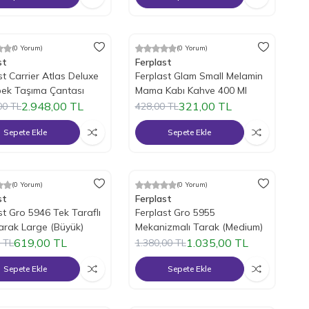
(0 Yorum)
(0 Yorum)
ndirim
%
25
İndirim
st
Ferplast
st Carrier Atlas Deluxe
Ferplast Glam Small Melamin
pek Taşıma Çantası
Mama Kabı Kahve 400 Ml
2.948,00
TL
321,00
TL
00
TL
428,00
TL
Sepete Ekle
Sepete Ekle
(0 Yorum)
(0 Yorum)
ndirim
%
25
İndirim
st
Ferplast
st Gro 5946 Tek Taraflı
Ferplast Gro 5955
arak Large (Büyük)
Mekanizmalı Tarak (Medium)
619,00
TL
1.035,00
TL
TL
1.380,00
TL
Sepete Ekle
Sepete Ekle