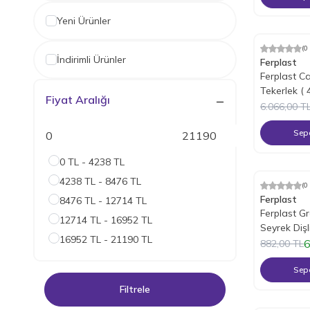
Yeni Ürünler
(0
%
25
İndiri
İndirimli Ürünler
Ferplast
Ferplast Ca
Tekerlek ( 
Fiyat Aralığı
6.066,00
T
Sepe
0 TL - 4238 TL
4238 TL - 8476 TL
(0
%
25
İndiri
Ferplast
8476 TL - 12714 TL
Ferplast Gr
12714 TL - 16952 TL
Seyrek Dişl
16952 TL - 21190 TL
6
882,00
TL
Sepe
Filtrele