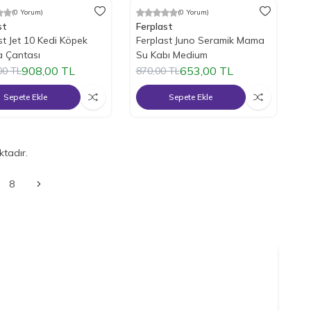
(0 Yorum)
(0 Yorum)
ndirim
%
25
İndirim
st
Ferplast
st Jet 10 Kedi Köpek
Ferplast Juno Seramik Mama
a Çantası
Su Kabı Medium
908,00
TL
653,00
TL
00
TL
870,00
TL
Sepete Ekle
Sepete Ekle
tadır.
8