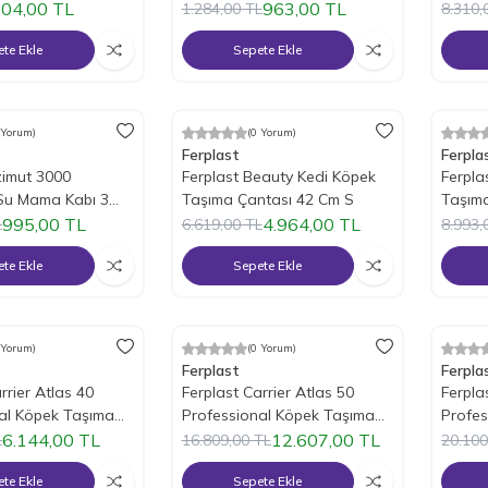
Kafes
04,00
TL
963,00
TL
1.284,00
TL
8.310,
te Ekle
Sepete Ekle
 Yorum)
(0 Yorum)
m
%
25
İndirim
%
25
İ
Ferplast
Ferpla
zimut 3000
Ferplast Beauty Kedi Köpek
Ferpla
Su Mama Kabı 3
Taşıma Çantası 42 Cm S
Taşım
995,00
TL
4.964,00
TL
L
6.619,00
TL
8.993,
te Ekle
Sepete Ekle
 Yorum)
(0 Yorum)
m
%
25
İndirim
%
25
İ
Ferplast
Ferpla
rrier Atlas 40
Ferplast Carrier Atlas 50
Ferpla
al Köpek Taşıma
Professional Köpek Taşıma
Profes
Çantaları
Çantal
6.144,00
TL
12.607,00
TL
L
16.809,00
TL
20.100
te Ekle
Sepete Ekle