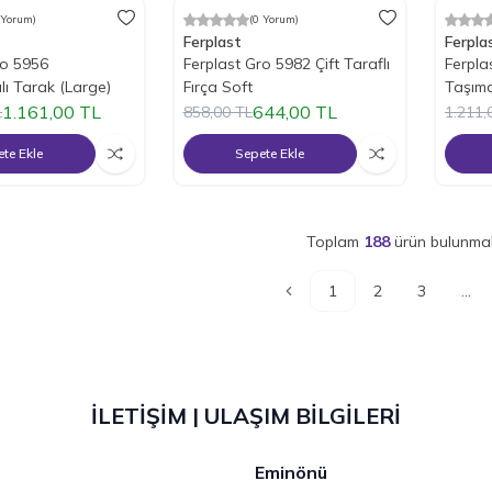
 Yorum)
(0 Yorum)
m
%
25
İndirim
%
25
İ
Ferplast
Ferpla
ro 5956
Ferplast Gro 5982 Çift Taraflı
Ferpla
ı Tarak (Large)
Fırça Soft
Taşım
1.161,00
TL
644,00
TL
L
858,00
TL
1.211,
te Ekle
Sepete Ekle
Toplam
188
ürün bulunmak
1
2
3
...
İLETİŞİM | ULAŞIM BİLGİLERİ
Eminönü