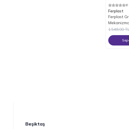
(0
%
25
İndiri
Ferplast
Ferplast G
Mekanizmal
1.548,00
T
Sepe
Beşiktaş