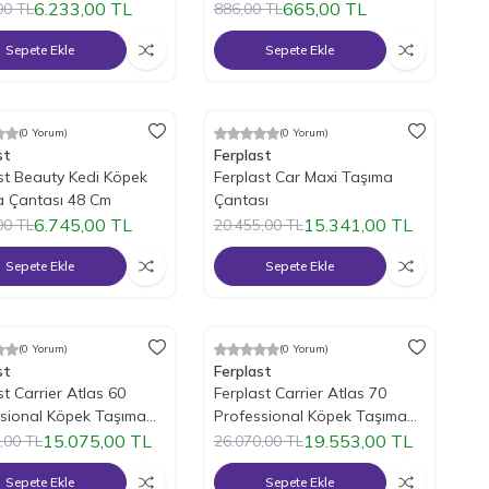
i 72X41X51 Cm
1,5 Litre
6.233,00
TL
665,00
TL
00
TL
886,00
TL
Sepete Ekle
Sepete Ekle
(0 Yorum)
(0 Yorum)
ndirim
%
25
İndirim
st
Ferplast
st Beauty Kedi Köpek
Ferplast Car Maxi Taşıma
a Çantası 48 Cm
Çantası
6.745,00
TL
15.341,00
TL
00
TL
20.455,00
TL
Sepete Ekle
Sepete Ekle
(0 Yorum)
(0 Yorum)
ndirim
%
25
İndirim
st
Ferplast
st Carrier Atlas 60
Ferplast Carrier Atlas 70
sional Köpek Taşıma
Professional Köpek Taşıma
arı
Çantası
15.075,00
TL
19.553,00
TL
,00
TL
26.070,00
TL
Sepete Ekle
Sepete Ekle