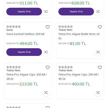
311,00
TL
628,00
TL
389,00
TL
785,00
TL
Sepete Ekle
Sepete Ekle
Tükendi
%
Yeni
20
İndirim
%
15
İndirim
Sera
Tetra Yem
Sera Axolotl Wafers 250 Ml
Tetra Pro Algae Balık Yemi 12
Gr
494,00
TL
81,00
TL
618,00
TL
95,00
TL
Sepete Ekle
Tükendi
Tükendi
%
15
İndirim
%
15
İndirim
Tetra Yem
Tetra Yem
Tetra Pro Algae Cips 100 Ml /
Tetra Pro Algae Cips 250 Ml /
18 Gr
45 Gr
213,00
TL
400,00
TL
250,00
TL
470,00
TL
Tükendi