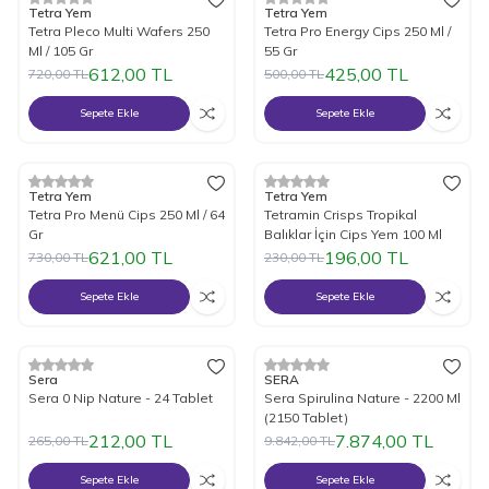
%
15
İndirim
%
15
İndirim
Tetra Yem
Tetra Yem
Tetra Pleco Multi Wafers 250
Tetra Pro Energy Cips 250 Ml /
Ml / 105 Gr
55 Gr
612,00
TL
425,00
TL
720,00
TL
500,00
TL
Sepete Ekle
Sepete Ekle
%
15
İndirim
%
15
İndirim
Tetra Yem
Tetra Yem
Tetra Pro Menü Cips 250 Ml / 64
Tetramin Crisps Tropikal
Gr
Balıklar İçin Cips Yem 100 Ml
621,00
TL
196,00
TL
730,00
TL
230,00
TL
Sepete Ekle
Sepete Ekle
%
20
İndirim
%
20
İndirim
Sera
SERA
Sera 0 Nip Nature - 24 Tablet
Sera Spirulina Nature - 2200 Ml
(2150 Tablet)
212,00
TL
7.874,00
TL
265,00
TL
9.842,00
TL
Sepete Ekle
Sepete Ekle