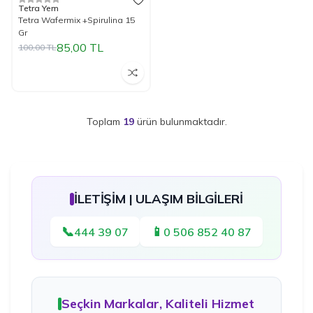
%
15
İndirim
Tetra Yem
Tetra Wafermix +Spirulina 15
Gr
85,00
TL
100,00
TL
Toplam
19
ürün bulunmaktadır.
İLETİŞİM | ULAŞIM BİLGİLERİ
📞
📱
444 39 07
0 506 852 40 87
Seçkin Markalar, Kaliteli Hizmet