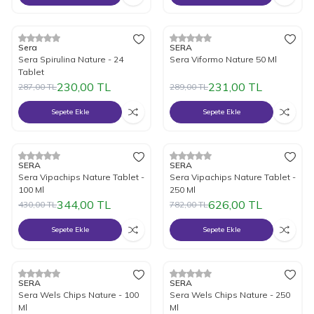
%
20
İndirim
%
20
İndirim
Sera
SERA
Sera Spirulina Nature - 24
Sera Viformo Nature 50 Ml
Tablet
230,00
TL
231,00
TL
287,00
TL
289,00
TL
Sepete Ekle
Sepete Ekle
%
20
İndirim
%
20
İndirim
SERA
SERA
Sera Vipachips Nature Tablet -
Sera Vipachips Nature Tablet -
100 Ml
250 Ml
344,00
TL
626,00
TL
430,00
TL
782,00
TL
Sepete Ekle
Sepete Ekle
%
20
İndirim
%
20
İndirim
SERA
SERA
Sera Wels Chips Nature - 100
Sera Wels Chips Nature - 250
Ml
Ml