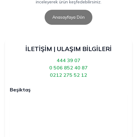
inceleyerek ürün keşfedebilirsiniz.
Anasayfaya Dön
İLETİŞİM | ULAŞIM BİLGİLERİ
444 39 07
0 506 852 40 87
0212 275 52 12
Beşiktaş