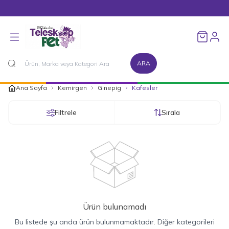
1500 TL ve Üzeri Alışverişlerinizde Kargo Bedava!
Favorileri
ARA
Ana Sayfa
Kemirgen
Ginepig
Kafesler
Filtrele
Sırala
Ürün bulunamadı
Bu listede şu anda ürün bulunmamaktadır. Diğer kategorileri