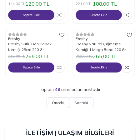
Kemiği 16,5 Cm 90 Gr
Gr. x 2
120,00
TL
188,00
TL
144,00
TL
221,00
TL
Sepete Ekle
Sepete Ekle
%
15
İndirim
%
15
İndirim
Freshy
Freshy
Freshy Sütlü Deri Köpek
Freshy Naturel Çiğmeme
Kemiği 25cm 220 Gr.
Kemiği 1 Mega Bone 220 Gr.
265,00
TL
265,00
TL
312,00
TL
312,00
TL
Sepete Ekle
Sepete Ekle
Toplam
48
ürün bulunmaktadır.
Önceki
Sonraki
İLETİŞİM | ULAŞIM BİLGİLERİ