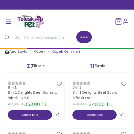
1500 TL ve Üzeri Alışverişlerinizde Kargo Bedava!
Favorileri
ARA
Ana Sayfa
Köpek
Köpek Kemikleri
Filtrele
Sırala
%
15
İndirim
%
15
İndirim
8 ın 1
8 ın 1
8 İn 1 Delights Beef Bones L
8 İn 1 Delights Beef Sticks
Biftekli Ödül
Biftekli Ödül
353,00
TL
340,00
TL
415,00
TL
400,00
TL
Sepete Ekle
Sepete Ekle