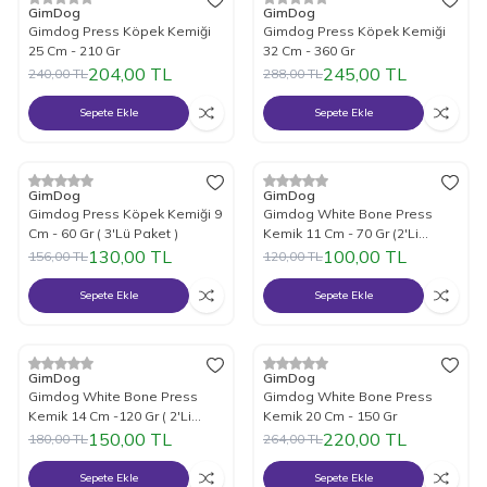
%
15
İndirim
%
15
İndirim
GimDog
GimDog
Gimdog Press Köpek Kemiği
Gimdog Press Köpek Kemiği
25 Cm - 210 Gr
32 Cm - 360 Gr
204,00
TL
245,00
TL
240,00
TL
288,00
TL
Sepete Ekle
Sepete Ekle
%
17
İndirim
%
17
İndirim
GimDog
GimDog
Gimdog Press Köpek Kemiği 9
Gimdog White Bone Press
Cm - 60 Gr ( 3'Lü Paket )
Kemik 11 Cm - 70 Gr (2'Li
Paket)
130,00
TL
100,00
TL
156,00
TL
120,00
TL
Sepete Ekle
Sepete Ekle
%
17
İndirim
%
17
İndirim
GimDog
GimDog
Gimdog White Bone Press
Gimdog White Bone Press
Kemik 14 Cm -120 Gr ( 2'Li
Kemik 20 Cm - 150 Gr
Paket )
150,00
TL
220,00
TL
180,00
TL
264,00
TL
Sepete Ekle
Sepete Ekle