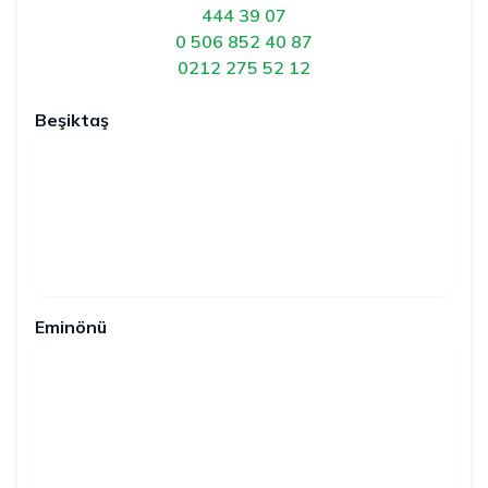
444 39 07
0 506 852 40 87
0212 275 52 12
Beşiktaş
Eminönü