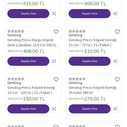
Lu
Gr 3 Adet
315,00
TL
306,00
TL
370,00
TL
360,00
TL
Sepete Ekle
Sepete Ekle
%
15
İndirim
%
17
İndirim
GimDog
GimDog
Gimdog Press Burgu Köpek
Gimdog Press Köpek Kemiği
Stick Çubukları 12,5 Cm 300 Gr
11 Cm - 70 Gr ( 2'Li Paket )
50 Li Paket
408,00
TL
110,00
TL
480,00
TL
132,00
TL
Sepete Ekle
Sepete Ekle
%
17
İndirim
%
15
İndirim
GimDog
GimDog
Gimdog Press Köpek Kemiği
Gimdog Press Köpek Kemiği
14 Cm - 120 Gr ( 2'Li Paket )
25 Adet 180 Gr
150,00
TL
275,00
TL
180,00
TL
324,00
TL
Sepete Ekle
Sepete Ekle