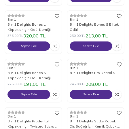
%
15
İndirim
%
15
İndirim
8 ın 1
8 ın 1
8 İn 1 Delights Bones L
8 İn 1 Delights Bones S Biftekli
Köpekler İçin Ödül Kemiği
Ödül
320,00
TL
213,00
TL
376,00
TL
250,00
TL
Sepete Ekle
Sepete Ekle
%
15
İndirim
%
15
İndirim
8 ın 1
8 ın 1
8 İn 1 Delights Bones S
8 In 1 Delıghts Pro Dental S
Köpekler İçin Ödül Kemiği
191,00
TL
208,00
TL
225,00
TL
245,00
TL
Sepete Ekle
Sepete Ekle
%
15
İndirim
%
15
İndirim
8 ın 1
8 ın 1
8 İn 1 Delights Prodental
8 İn 1 Delights Sticks Köpek
Köpekler İçin Twisted Sticks 10
Diş Sağlığı İçin Kemik Çubuk 90