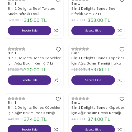
%
15
İndirim
%
15
İndirim
8 ın 1
8 ın 1
8 İn 1 Delights Beef Twisted
8 İn 1 Delights Bones Beef
Sticks Biftekli Ödül
Biftekli Kemik 7 Li
315,00
TL
353,00
TL
370,00
TL
415,00
TL
Sepete Ekle
Sepete Ekle
%
15
İndirim
%
15
İndirim
8 ın 1
8 ın 1
8 İn 1 Delights Bones Köpekler
8 İn 1 Delights Bones Köpekler
İçin Ağız Bakım Kemiği 7 Li
İçin Ağız Bakım Kemiği Halka 3
Adet
320,00
TL
353,00
TL
376,00
TL
415,00
TL
Sepete Ekle
Sepete Ekle
%
15
İndirim
%
15
İndirim
8 ın 1
8 ın 1
8 İn 1 Delights Bones Köpekler
8 İn 1 Delights Bones Köpekler
İçin Ağız Bakım Pres Kemiği
İçin Ağız Bakım Press Kemiği
Large
Small 7 Li
374,00
TL
374,00
TL
440,00
TL
440,00
TL
Sepete Ekle
Sepete Ekle