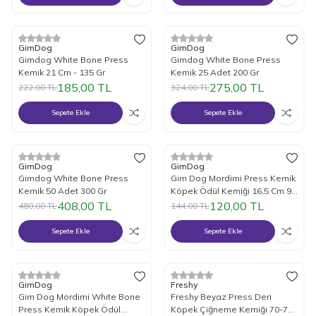
%
17
İndirim
%
15
İndirim
GimDog
GimDog
Gimdog White Bone Press
Gimdog White Bone Press
Kemik 21 Cm - 135 Gr
Kemik 25 Adet 200 Gr
185,00
TL
275,00
TL
222,00
TL
324,00
TL
Sepete Ekle
Sepete Ekle
%
15
İndirim
%
17
İndirim
GimDog
GimDog
Gimdog White Bone Press
Gim Dog Mordimi Press Kemik
Kemik 50 Adet 300 Gr
Köpek Ödül Kemiği 16,5 Cm 90
Gr
408,00
TL
120,00
TL
480,00
TL
144,00
TL
Sepete Ekle
Sepete Ekle
%
17
İndirim
%
15
İndirim
GimDog
Freshy
Gim Dog Mordimi White Bone
Freshy Beyaz Press Deri
Press Kemik Köpek Ödül
Köpek Çiğneme Kemiği 70-75