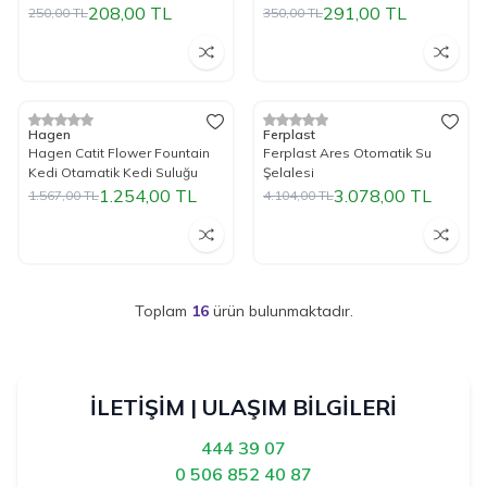
208,00
TL
291,00
TL
250,00
TL
350,00
TL
Tükendi
Tükendi
%
20
İndirim
%
25
İndirim
Hagen
Ferplast
Hagen Catit Flower Fountain
Ferplast Ares Otomatik Su
Kedi Otamatik Kedi Suluğu
Şelalesi
1.254,00
TL
3.078,00
TL
1.567,00
TL
4.104,00
TL
Toplam
16
ürün bulunmaktadır.
İLETİŞİM | ULAŞIM BİLGİLERİ
444 39 07
0 506 852 40 87