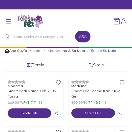
1500 TL ve Üzeri Alışverişlerinizde Kargo Bedava!
Favorileri
ARA
Ana Sayfa
Kedi
Kedi Mama & Su Kabı
Şelale Su Kabı
Filtrele
Sırala
%
17
İndirim
%
17
İndirim
Moderna
Moderna
Smart Kedı Mama Kab 210M
Smart Kedı Mama Kab 210M
Fusya
Grı
91,00
TL
91,00
TL
110,00
TL
110,00
TL
Sepete Ekle
Sepete Ekle