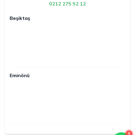
0212 275 52 12
Beşiktaş
Eminönü
1