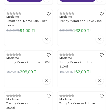
Tükendi
Tükendi
%
17
İndirim
%
17
İndirim
Moderna
Moderna
Smart Kedı Mama Kab 210M
Trendy Mama Kabı Love 210Ml
Lacıv
91,00
TL
162,00
TL
110,00
TL
195,00
TL
Tükendi
Tükendi
%
17
İndirim
%
17
İndirim
Moderna
Moderna
Trendy Mama Kabı Love 350Ml
Trendy Mama Kabı Luxurı.
210Ml
208,00
TL
162,00
TL
250,00
TL
195,00
TL
Tükendi
Tükendi
%
17
İndirim
%
17
İndirim
Moderna
Moderna
Trendy Mama Kabı Luxurı.
Trndy 2Lı Mamakab Love
350Ml