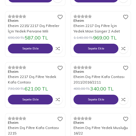
%
15
İndirim
%
15
İndirim
Eheim
Eheim
Eheim 2215/ 2217 Dış Filtreler
Eheim 2217 Dış Filtre İçin
İçin Yedek Pervane Mili
Yedek Mavi Sünger 2 Adet
587,00
TL
969,00
TL
690,00
TL
1.140,00
TL
Sepete Ekle
Sepete Ekle
%
15
İndirim
%
15
İndirim
Eheim
Eheim
Eheim 2217 Dış Filtre Yedek
Eheim Dış Filtre Kafa Contası
Kafa Contası
2011/2016/2211
621,00
TL
340,00
TL
730,00
TL
400,00
TL
Sepete Ekle
Sepete Ekle
%
15
İndirim
%
15
İndirim
Eheim
Eheim
Eheim Dış Filtre Kafa Contası
Eheim Dış Filtre Yedek Musluğu
2215
16/22