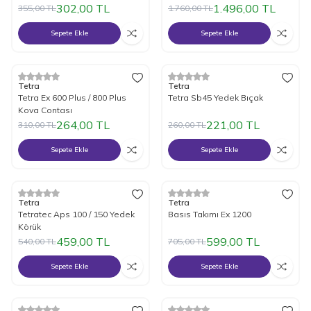
302,00
TL
1.496,00
TL
355,00
TL
1.760,00
TL
Sepete Ekle
Sepete Ekle
%
15
İndirim
%
15
İndirim
Tetra
Tetra
Tetra Ex 600 Plus / 800 Plus
Tetra Sb45 Yedek Bıçak
Kova Contası
264,00
TL
221,00
TL
310,00
TL
260,00
TL
Sepete Ekle
Sepete Ekle
%
15
İndirim
%
15
İndirim
Tetra
Tetra
Tetratec Aps 100 / 150 Yedek
Basıs Takımı Ex 1200
Körük
459,00
TL
599,00
TL
540,00
TL
705,00
TL
Sepete Ekle
Sepete Ekle