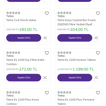
%
15
İndirim
%
15
İndirim
Tetra
Tetra
Tetra Cv4 Check Valve
Tetra Easy Crystal Bio Foam
250/300 Filtre Yedek Elyaf
Sünger
183,00
TL
204,00
TL
215,00
TL
240,00
TL
Sepete Ekle
Sepete Ekle
%
15
İndirim
%
15
İndirim
Tetra
Tetra
Tetra Ex 1200 Dış Filtre Kafa
Tetra Ex 1200 Hortum Takımı
Contası
272,00
TL
1.199,00
TL
320,00
TL
1.410,00
TL
Sepete Ekle
Sepete Ekle
%
15
İndirim
%
15
İndirim
Tetra
Tetra
Tetra Ex 1200 Plus Kova
Tetra Ex 1200 Plus Pervane
Contası
Takımı