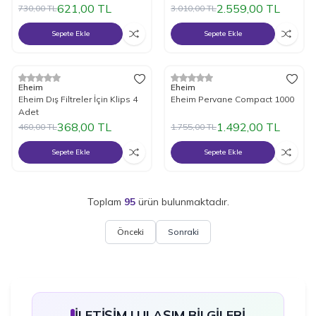
621,00
TL
2.559,00
TL
730,00
TL
3.010,00
TL
Sepete Ekle
Sepete Ekle
%
20
İndirim
%
15
İndirim
Eheim
Eheim
Eheim Dış Filtreler İçin Klips 4
Eheim Pervane Compact 1000
Adet
368,00
TL
1.492,00
TL
460,00
TL
1.755,00
TL
Sepete Ekle
Sepete Ekle
Toplam
95
ürün bulunmaktadır.
Önceki
Sonraki
İLETİŞİM | ULAŞIM BİLGİLERİ