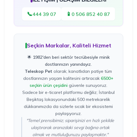
📞
📱
444 39 07
0 506 852 40 87
Seçkin Markalar, Kaliteli Hizmet
🌟 1982'den beri sektör tecrübesiyle minik
dostlarınızın yanındayız.
Teleskop Pet
olarak; kanatlıdan patiye tüm
dostlarınızın yaşam kalitesini artıracak
6500+
seçkin ürün çeşidini
güvenle sunuyoruz.
Sadece bir e-ticaret platformu değiliz; İstanbul
Beşiktaş lokasyonundaki 500 metrekarelik
dükkanımızda da sizlerle sıcak bir ekosistemi
paylaşıyoruz.
"Temel prensibimiz; siparişinizi en hızlı şekilde
ulaştırarak aranızdaki sevgi bağına ortak
olmak ve mutluluğunuzu paylaşmaktır."