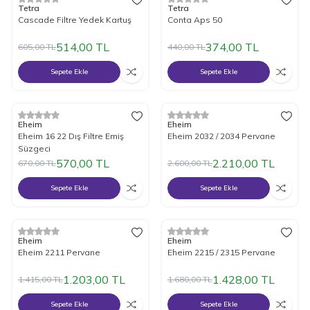
%
15
İndirim
%
15
İndirim
Tetra
Tetra
Cascade Filtre Yedek Kartuş
Conta Aps 50
514,00
TL
374,00
TL
605,00
TL
440,00
TL
Sepete Ekle
Sepete Ekle
%
15
İndirim
%
15
İndirim
Eheim
Eheim
Eheim 16 22 Dış Filtre Emiş
Eheim 2032 / 2034 Pervane
Süzgeci
570,00
TL
2.210,00
TL
670,00
TL
2.600,00
TL
Sepete Ekle
Sepete Ekle
%
15
İndirim
%
15
İndirim
Eheim
Eheim
Eheim 2211 Pervane
Eheim 2215 / 2315 Pervane
1.203,00
TL
1.428,00
TL
1.415,00
TL
1.680,00
TL
Sepete Ekle
Sepete Ekle