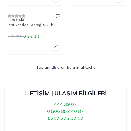
Tükendi
%
15
İndirim
Euro Gold
Ista Karides Toprağı 5,5 Ph 2
Lt.
299,00
TL
351,00
TL
Toplam
25
ürün bulunmaktadır.
İLETİŞİM | ULAŞIM BİLGİLERİ
444 39 07
0 506 852 40 87
0212 275 52 12