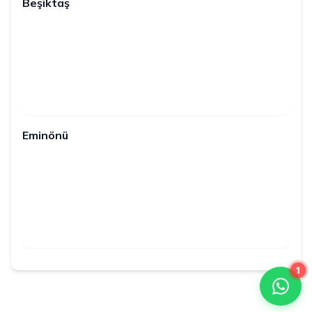
Beşiktaş
Eminönü
1