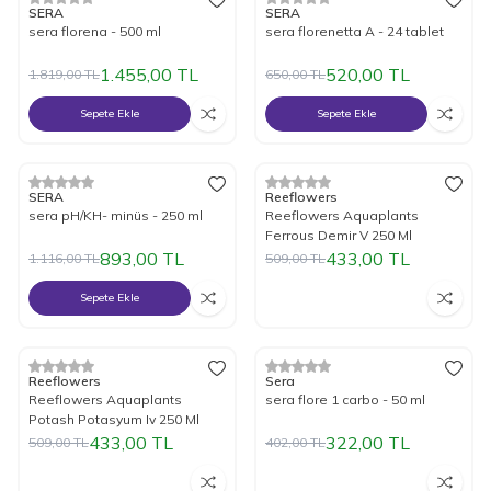
%
20
İndirim
%
20
İndirim
SERA
SERA
sera florena - 500 ml
sera florenetta A - 24 tablet
1.455,00
TL
520,00
TL
1.819,00
TL
650,00
TL
Sepete Ekle
Sepete Ekle
Tükendi
%
20
İndirim
%
15
İndirim
SERA
Reeflowers
sera pH/KH- minüs - 250 ml
Reeflowers Aquaplants
Ferrous Demir V 250 Ml
893,00
TL
433,00
TL
1.116,00
TL
509,00
TL
Sepete Ekle
Tükendi
Tükendi
%
15
İndirim
%
20
İndirim
Reeflowers
Sera
Reeflowers Aquaplants
sera flore 1 carbo - 50 ml
Potash Potasyum Iv 250 Ml
433,00
TL
322,00
TL
509,00
TL
402,00
TL