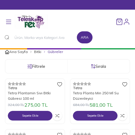
1500 TL ve Üzeri Alışverişlerinizde Kargo Bedava!
Favorileri
ARA
Ana Sayfa
Bitki
Gübreler
Filtrele
Sırala
%
15
İndirim
%
15
İndirim
Tetra
Tetra
Tetra Plantamin Sıvı Bitki
Tetra Planta Min 250 Ml Su
Gübresi 100 ml
Düzenleyici
275,00
TL
581,00
TL
324,00
TL
684,00
TL
Sepete Ekle
Sepete Ekle