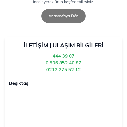
inceleyerek ürün keşfedebilirsiniz.
Anasayfaya Dön
İLETİŞİM | ULAŞIM BİLGİLERİ
444 39 07
0 506 852 40 87
0212 275 52 12
Beşiktaş