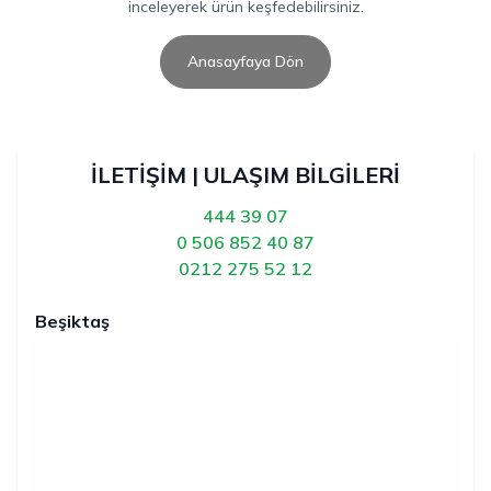
inceleyerek ürün keşfedebilirsiniz.
Anasayfaya Dön
İLETİŞİM | ULAŞIM BİLGİLERİ
444 39 07
0 506 852 40 87
0212 275 52 12
Beşiktaş