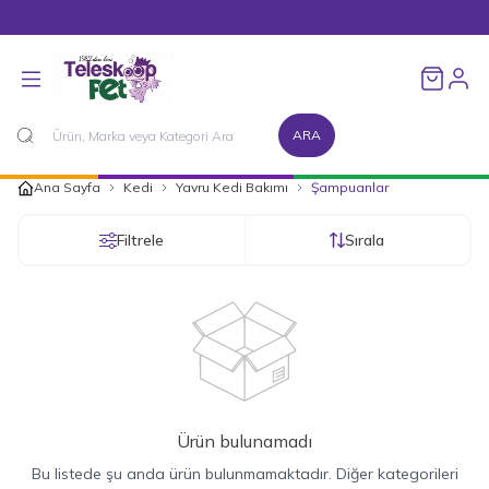
1500 TL ve Üzeri Alışverişlerinizde Kargo Bedava!
Favorileri
ARA
Ana Sayfa
Kedi
Yavru Kedi Bakımı
Şampuanlar
Filtrele
Sırala
Ürün bulunamadı
Bu listede şu anda ürün bulunmamaktadır. Diğer kategorileri