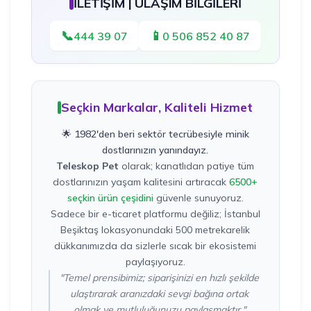
İLETİŞİM | ULAŞIM BİLGİLERİ
📞
📱
444 39 07
0 506 852 40 87
Seçkin Markalar, Kaliteli Hizmet
🌟 1982'den beri sektör tecrübesiyle minik
dostlarınızın yanındayız.
Teleskop Pet
olarak; kanatlıdan patiye tüm
dostlarınızın yaşam kalitesini artıracak
6500+
seçkin ürün çeşidini
güvenle sunuyoruz.
Sadece bir e-ticaret platformu değiliz; İstanbul
Beşiktaş lokasyonundaki 500 metrekarelik
dükkanımızda da sizlerle sıcak bir ekosistemi
paylaşıyoruz.
"Temel prensibimiz; siparişinizi en hızlı şekilde
ulaştırarak aranızdaki sevgi bağına ortak
olmak ve mutluluğunuzu paylaşmaktır."