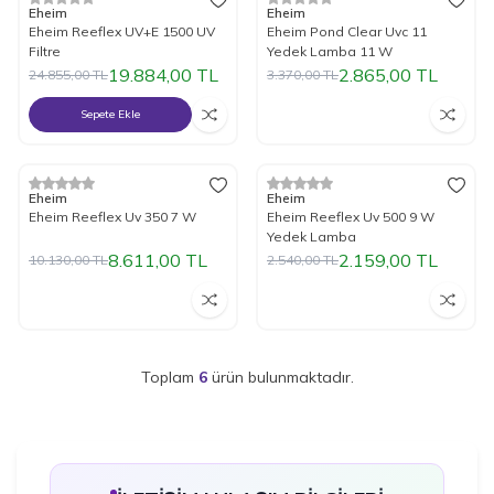
%
Yeni
20
İndirim
%
15
İndirim
Eheim
Eheim
Eheim Reeflex UV+E 1500 UV
Eheim Pond Clear Uvc 11
Filtre
Yedek Lamba 11 W
19.884,00
TL
2.865,00
TL
24.855,00
TL
3.370,00
TL
Sepete Ekle
Tükendi
Tükendi
%
15
İndirim
%
15
İndirim
Eheim
Eheim
Eheim Reeflex Uv 350 7 W
Eheim Reeflex Uv 500 9 W
Yedek Lamba
8.611,00
TL
2.159,00
TL
10.130,00
TL
2.540,00
TL
Toplam
6
ürün bulunmaktadır.