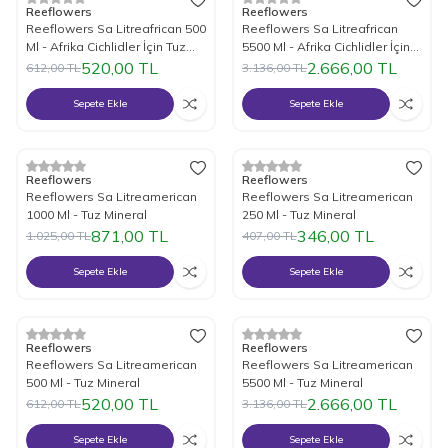
%
15
İndirim
%
15
İndirim
Reeflowers
Reeflowers
Reeflowers Sa Litreafrican 500
Reeflowers Sa Litreafrican
Ml - Afrika Cichlidler İçin Tuz
5500 Ml - Afrika Cichlidler İçin
Mineral
Tuz Mineral
520,00
TL
2.666,00
TL
612,00
TL
3.136,00
TL
Sepete Ekle
Sepete Ekle
%
15
İndirim
%
15
İndirim
Reeflowers
Reeflowers
Reeflowers Sa Litreamerican
Reeflowers Sa Litreamerican
1000 Ml - Tuz Mineral
250 Ml - Tuz Mineral
871,00
TL
346,00
TL
1.025,00
TL
407,00
TL
Sepete Ekle
Sepete Ekle
%
15
İndirim
%
15
İndirim
Reeflowers
Reeflowers
Reeflowers Sa Litreamerican
Reeflowers Sa Litreamerican
500 Ml - Tuz Mineral
5500 Ml - Tuz Mineral
520,00
TL
2.666,00
TL
612,00
TL
3.136,00
TL
Sepete Ekle
Sepete Ekle