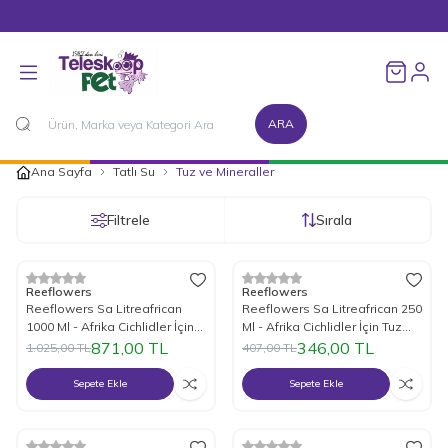
1500 TL ve Üzeri Alışverişlerinizde Kargo Bedava!
Favorileri
ARA
Ana Sayfa
Tatlı Su
Tuz ve Mineraller
Filtrele
Sırala
%
15
İndirim
%
15
İndirim
Reeflowers
Reeflowers
Reeflowers Sa Litreafrican
Reeflowers Sa Litreafrican 250
1000 Ml - Afrika Cichlidler İçin
Ml - Afrika Cichlidler İçin Tuz
Tuz Mineral
Mineral
871,00
TL
346,00
TL
1.025,00
TL
407,00
TL
Sepete Ekle
Sepete Ekle