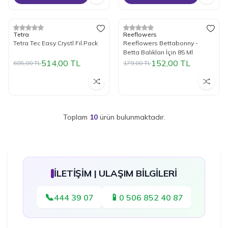
Tükendi
Tükendi
%
15
İndirim
%
15
İndirim
Tetra
Reeflowers
Tetra Tec Easy Crystl Fıl.Pack
Reeflowers Bettabonny -
Betta Balıkları İçin 85 Ml
514,00
TL
152,00
TL
605,00
TL
179,00
TL
Toplam
10
ürün bulunmaktadır.
İLETİŞİM | ULAŞIM BİLGİLERİ
📞
📱
444 39 07
0 506 852 40 87