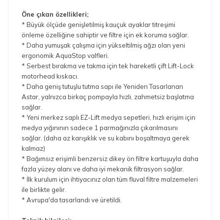
Öne çıkan özellikleri;
* Büyük ölçüde genişletilmiş kauçuk ayaklar titreşimi
önleme özelliğine sahiptir ve filtre için ek koruma sağlar.
* Daha yumuşak çalışma için yükseltilmiş ağzı olan yeni
ergonomik AquaStop valfleri.
* Serbest bırakma ve takma için tek hareketli çift Lift-Lock
motorhead kıskacı.
* Daha geniş tutuşlu tutma sapı ile Yeniden Tasarlanan
Astar, yalnızca birkaç pompayla hızlı, zahmetsiz başlatma
sağlar.
* Yeni merkez saplı EZ-Lift medya sepetleri, hızlı erişim için
medya yığınının sadece 1 parmağınızla çıkarılmasını
sağlar. (daha az karışıklık ve su kabını boşaltmaya gerek
kalmaz)
* Bağımsız erişimli benzersiz dikey ön filtre kartuşuyla daha
fazla yüzey alanı ve daha iyi mekanik filtrasyon sağlar.
* İlk kurulum için ihtiyacınız olan tüm fluval filtre malzemeleri
ile birlikte gelir.
* Avrupa'da tasarlandı ve üretildi.