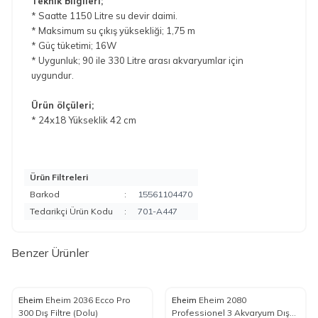
Teknik bilgileri;
* Saatte 1150 Litre su devir daimi.
* Maksimum su çıkış yüksekliği; 1,75 m
* Güç tüketimi; 16W
* Uygunluk; 90 ile 330 Litre arası akvaryumlar için
uygundur.
Ürün ölçüleri;
* 24x18 Yükseklik 42 cm
Ürün Filtreleri
Barkod
:
15561104470
Tedarikçi Ürün Kodu
:
701-A447
Benzer Ürünler
Eheim
Eheim 2036 Ecco Pro
Eheim
Eheim 2080
%
15
%
15
Favorilere Ekle
Favorilere Ekle
300 Dış Filtre (Dolu)
Professionel 3 Akvaryum Dış