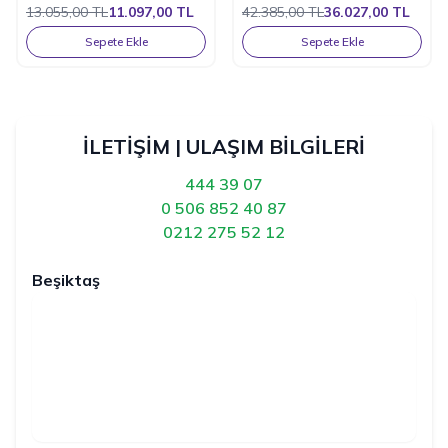
13.055,00
TL
11.097,00
TL
Filtresi 1700 Litre / Saat
42.385,00
TL
36.027,00
TL
Sepete Ekle
Sepete Ekle
İLETİŞİM | ULAŞIM BİLGİLERİ
444 39 07
0 506 852 40 87
0212 275 52 12
Beşiktaş