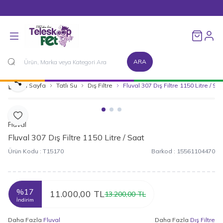
1500 TL ve Üzeri Alışverişlerinizde Kargo Bedava!
Favorileri
ARA
Paylaş
Ana Sayfa
Tatlı Su
Dış Filtre
Fluval 307 Dış Filtre 1150 Litre / Sa
Favoriye Ekle
Fluval
Fluval 307 Dış Filtre 1150 Litre / Saat
Ürün Kodu :
T15170
Barkod :
15561104470
%
17
11.000,00
TL
13.200,00
TL
İndirim
Daha Fazla
Fluval
Daha Fazla
Dış Filtre