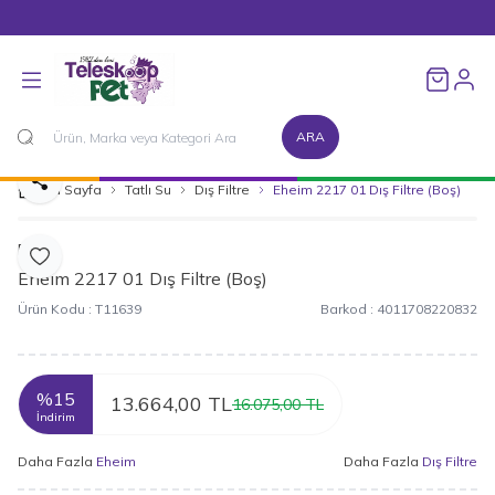
1500 TL ve Üzeri Alışverişlerinizde Kargo Bedava!
Favorileri
ARA
Paylaş
Ana Sayfa
Tatlı Su
Dış Filtre
Eheim 2217 01 Dış Filtre (Boş)
Eheim
Favoriye Ekle
Eheim 2217 01 Dış Filtre (Boş)
Ürün Kodu :
T11639
Barkod :
4011708220832
%
15
13.664,00
TL
16.075,00
TL
İndirim
Daha Fazla
Eheim
Daha Fazla
Dış Filtre