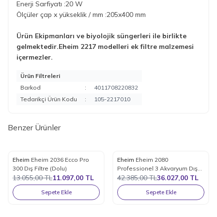
Enerji Sarfiyatı :20 W
Ölçüler çap x yükseklik / mm :205x400 mm
Ürün Ekipmanları ve biyolojik süngerleri ile birlikte
gelmektedir.Eheim 2217 modelleri ek filtre malzemesi
içermezler.
Ürün Filtreleri
Barkod
:
4011708220832
Tedarikçi Ürün Kodu
:
105-2217010
Benzer Ürünler
Eheim
Eheim 2036 Ecco Pro
Eheim
Eheim 2080
%
15
%
15
Favorilere Ekle
Favorilere Ekle
300 Dış Filtre (Dolu)
Professionel 3 Akvaryum Dış
13.055,00
TL
11.097,00
TL
Filtresi 1700 Litre / Saat
42.385,00
TL
36.027,00
TL
Sepete Ekle
Sepete Ekle