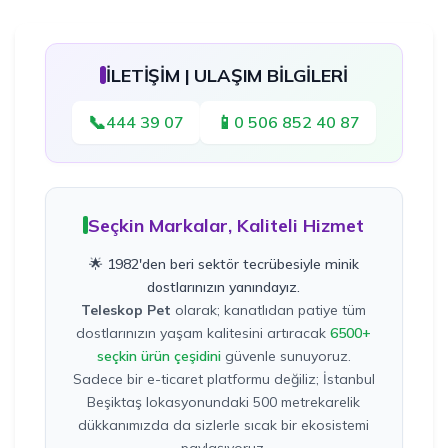
İLETİŞİM | ULAŞIM BİLGİLERİ
📞
📱
444 39 07
0 506 852 40 87
Seçkin Markalar, Kaliteli Hizmet
🌟 1982'den beri sektör tecrübesiyle minik
dostlarınızın yanındayız.
Teleskop Pet
olarak; kanatlıdan patiye tüm
dostlarınızın yaşam kalitesini artıracak
6500+
seçkin ürün çeşidini
güvenle sunuyoruz.
Sadece bir e-ticaret platformu değiliz; İstanbul
Beşiktaş lokasyonundaki 500 metrekarelik
dükkanımızda da sizlerle sıcak bir ekosistemi
paylaşıyoruz.