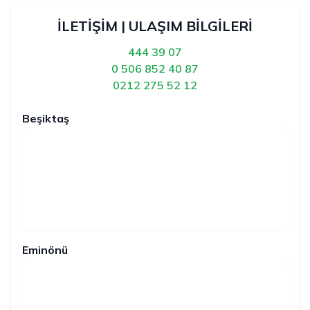
İLETİŞİM | ULAŞIM BİLGİLERİ
444 39 07
0 506 852 40 87
0212 275 52 12
Beşiktaş
Eminönü