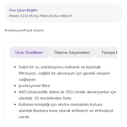
Öne Çıkan Bilgiler
Eheim 2213 05 Dış Filtre (Dolu) 440Lt/H
Koleksiyon
Fiyat Alarmı
Ürün Özellikleri
Ödeme Seçenekleri
Tavsiye Et
Sabit bir su sirkülasyonu mekanik ve biyolojik
filtrasyon, sağlıklı bir akvaryum için gerekli oksijeni
sağlayan
profesyonel filtre.
440 Litre/saatlik debisi ile 250 Litrelik akvaryumlar için
idealdir. 01 modelinden farkı;
Kullanım kolaylığı için ekstra muslukları kutuya
dahildir.Bunlara ilave olarak ehfimech ve ehfisubrat
vardır..