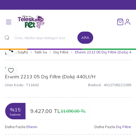
1500 TL ve Üzeri Alışverişlerinizde Kargo Bedava!
Favorileri
ARA
Paylaş
Ana Sayfa
Tatlı Su
Dış Filtre
Eheim 2213 05 Dış Filtre (Dolu) 440
Eheim
Favoriye Ekle
Eheim 2213 05 Dış Filtre (Dolu) 440Lt/H
Ürün Kodu :
T11642
Barkod :
4011708221389
%
15
9.427,00
TL
11.090,00
TL
İndirim
Daha Fazla
Eheim
Daha Fazla
Dış Filtre