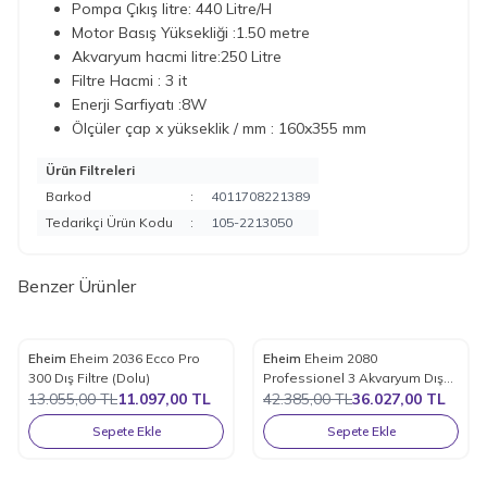
Pompa Çıkış litre: 440 Litre/H
Motor Basış Yüksekliği :1.50 metre
Akvaryum hacmi litre:250 Litre
Filtre Hacmi : 3 it
Enerji Sarfiyatı :8W
Ölçüler çap x yükseklik / mm : 160x355 mm
Ürün Filtreleri
Barkod
:
4011708221389
Tedarikçi Ürün Kodu
:
105-2213050
Benzer Ürünler
Eheim
Eheim 2036 Ecco Pro
Eheim
Eheim 2080
%
15
%
15
Favorilere Ekle
Favorilere Ekle
300 Dış Filtre (Dolu)
Professionel 3 Akvaryum Dış
13.055,00
TL
11.097,00
TL
Filtresi 1700 Litre / Saat
42.385,00
TL
36.027,00
TL
Sepete Ekle
Sepete Ekle