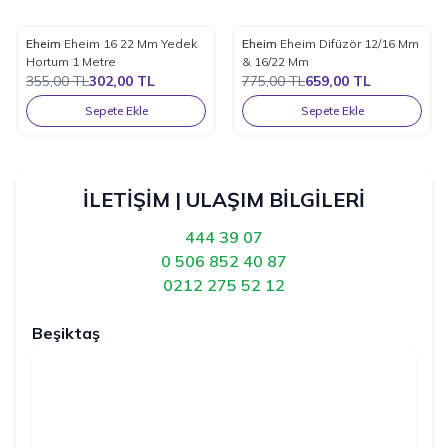
Eheim
Eheim 16 22 Mm Yedek
Eheim
Eheim Difüzör 12/16 Mm
%
15
%
15
Favorilere Ekle
Favorilere Ekle
Hortum 1 Metre
& 16/22 Mm
355,00
TL
302,00
TL
775,00
TL
659,00
TL
Sepete Ekle
Sepete Ekle
İLETİŞİM | ULAŞIM BİLGİLERİ
444 39 07
0 506 852 40 87
0212 275 52 12
Beşiktaş