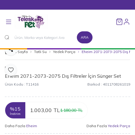
1500 TL ve Üzeri Alışverişlerinizde Kargo Bedava!
Favorileri
ARA
Paylaş
Ana Sayfa
Tatlı Su
Yedek Parça
Eheim 2071-2073-2075 Dış Filtr
Eheim
Favoriye Ekle
Eheim 2071-2073-2075 Dış Filtreler İçin Sünger Set
Ürün Kodu :
T11416
Barkod :
4011708261019
%
15
1.003,00
TL
1.180,00
TL
İndirim
Daha Fazla
Eheim
Daha Fazla
Yedek Parça