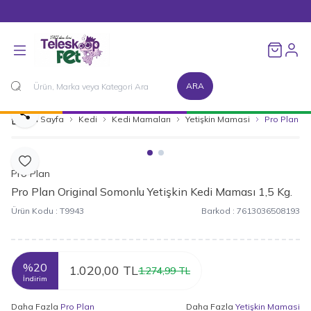
1500 TL ve Üzeri Alışverişlerinizde Kargo Bedava!
Favorileri
ARA
Paylaş
Ana Sayfa
Kedi
Kedi Mamaları
Yetişkin Mamasi
Pro Plan Or
Favoriye Ekle
Pro Plan
Pro Plan Original Somonlu Yetişkin Kedi Maması 1,5 Kg.
Ürün Kodu :
T9943
Barkod :
7613036508193
%
20
1.020,00
TL
1.274,99
TL
İndirim
Daha Fazla
Pro Plan
Daha Fazla
Yetişkin Mamasi