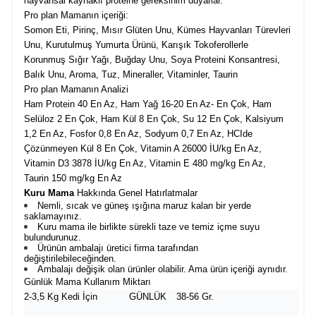
hayvansal kaynaklı proteine gereksinim duyarlar.
Pro plan Mamanın içeriği:
Somon Eti, Pirinç, Mısır Glüten Unu, Kümes Hayvanları Türevleri
Unu, Kurutulmuş Yumurta Ürünü, Karışık Tokoferollerle
Korunmuş Sığır Yağı, Buğday Unu, Soya Proteini Konsantresi,
Balık Unu, Aroma, Tuz, Mineraller, Vitaminler, Taurin
Pro plan Mamanın Analizi
Ham Protein 40 En Az, Ham Yağ 16-20 En Az- En Çok, Ham
Selüloz 2 En Çok, Ham Kül 8 En Çok, Su 12 En Çok, Kalsiyum
1,2 En Az, Fosfor 0,8 En Az, Sodyum 0,7 En Az, HCIde
Çözünmeyen Kül 8 En Çok, Vitamin A 26000 İU/kg En Az,
Vitamin D3 3878 İU/kg En Az, Vitamin E 480 mg/kg En Az,
Taurin 150 mg/kg En Az
Kuru Mama
Hakkında Genel Hatırlatmalar
Nemli, sıcak ve güneş ışığına maruz kalan bir yerde
saklamayınız.
Kuru mama ile birlikte sürekli taze ve temiz içme suyu
bulundurunuz.
Ürünün ambalajı üretici firma tarafından
değiştirilebileceğinden.
Ambalajı değişik olan ürünler olabilir. Ama ürün içeriği aynıdır.
Günlük Mama Kullanım Miktarı
2-3,5 Kg Kedi İçin
GÜNLÜK
38-56 Gr.