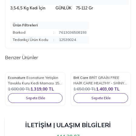
3,5-6,5 Kg Kedi İçin
GÜNLÜK
75-112 Gr
Ürün Filtreleri
Barkod
:
7613036508193
Tedarikçi Ürün Kodu
:
12539024
Benzer Ürünler
Econature
Econature Yetişkin
Brit Care
BRİT GRAİN FREE
%
18
%
15
Favorilere Ekle
Favorilere Ekle
Tavuklu Kuru Kedi Maması 15
HAİR CARE HEALTHY - SHİNY
Kg.
1.600,00
TL
1.319,00
TL
COAT TAVUKLU VE SOMONLU
1.650,00
TL
1.403,00
TL
KEDİ MAMASI 2 KG.
Sepete Ekle
Sepete Ekle
İLETİŞİM | ULAŞIM BİLGİLERİ