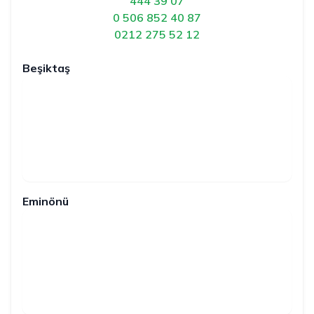
444 39 07
0 506 852 40 87
0212 275 52 12
Beşiktaş
Eminönü