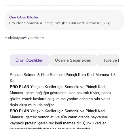
Öne Çıkan Bilgiler
Pro Plan Somonlu & Pirinçli Yetişkin Kuru Kedi Maması 1,5 Kg
Koleksiyon
Fiyat Alarmı
Ürün Özellikleri
Ödeme Seçenekleri
Tavsiye Et
Proplan Salmon & Rice Somonlu Pirinçli Kuru Kedi Maması 1,5
Kg
PRO PLAN
Yetişkin Kediler İçin Somonlu ve Pirinçli
Kedi
Maması
; genel sağlığın göstergesi olan bakımlı tüyler, parlak
gözler, esnek kasların oluşumuna yardım ederken sıkı ve az
dışkı oluşumunu da sağlar.
PRO PLAN
Yetişkin Kediler İçin Somonlu ve Pirinçli
Kedi
Maması
; gerçek somon eti ve 40a varan oranda hayvansal
kaynaklı protein içeren tek
kedi mamas
ıdır. Çünkü kediler