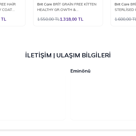
%
15
%
15
REE HAİR
Brit Care
BRİT GRAİN FREE KİTTEN
Brit Care
BR
Favorilere Ekle
Favoriler
Y COAT
HEALTHY GR.OWTH &
STERLİSED 
U KEDİ
DEVELOPMENT 2 KG.
TL
1.550,00
TL
1.318,00
TL
1.600,00
T
İLETİŞİM | ULAŞIM BİLGİLERİ
Eminönü