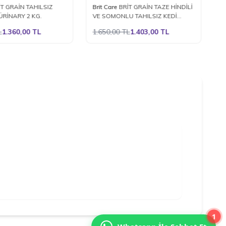
%
15
%
İT GRAİN TAHILSIZ
Brit Care
BRİT GRAİN TAZE HİNDİLİ
B
e Ekle
Favorilere Ekle
ÜRİNARY 2 KG.
VE SOMONLU TAHILSIZ KEDİ
I
MAMASI 2 KG.
M
L
1.360,00
TL
1.650,00
TL
1.403,00
TL
1
1