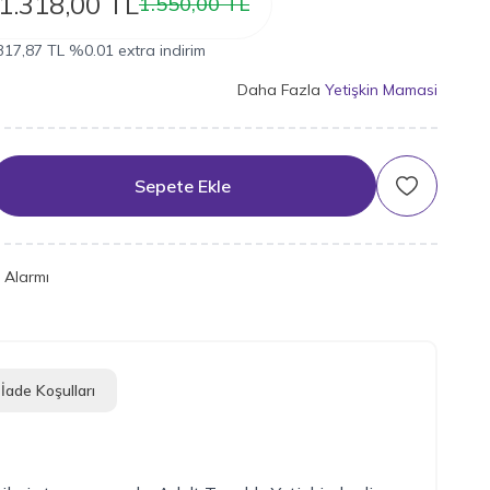
1.318,00
TL
1.550,00
TL
317,87
TL
%
0.01
extra indirim
Daha Fazla
Yetişkin Mamasi
Sepete Ekle
Favoriye Ek
t Alarmı
İade Koşulları