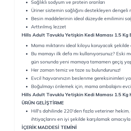
Sağlıklı sodyum ve protein oranları
Üriner sistemin sağlığını destekleyen dengeli m
Besin maddelerinin ideal düzeyde emilimini sağl
Arttırılmış lezzet
Hills Adult Tavuklu Yetişkin Kedi Maması 1.5 K
Mama miktarını ideal kiloyu koruyacak şekilde 
Bu mamayı ilk defa mı kullanıyorsunuz? Eski mam
gün sonunda yeni mamaya tamamen geçiş yap
Her zaman temiz ve taze su bulundurunuz!
Evcil hayvanınızın beslenme gereksinimleri ya
Boğulmayı önlemek için, mama ambalajını evcil
Hills Adult Tavuklu Yetişkin Kedi Maması 1.5 K
ÜRÜN GELİŞTİRME
Hill's dahilinde 220'den fazla veteriner hekim,
ihtiyaçlarını en iyi şekilde karşılamak amacıyla g
İÇERİK MADDESİ TEMİNİ