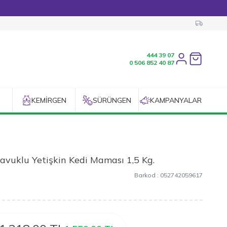
444 39 07
Favorilerim
0 506 852 40 87
KEMIRGEN
SÜRÜNGEN
KAMPANYALAR
Tavuklu Yetişkin Kedi Maması 1,5 Kg.
Barkod :
052742059617