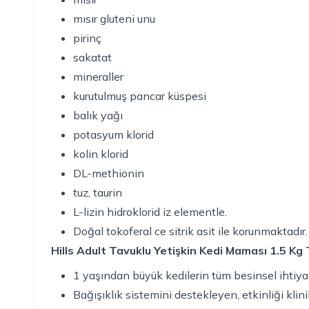
mısır gluteni unu
pirinç
sakatat
mineraller
kurutulmuş pancar küspesi
balık yağı
potasyum klorid
kolin klorid
DL-methionin
tuz, taurin
L-lizin hidroklorid iz elementle.
Doğal tokoferal ce sitrik asit ile korunmaktadır.
Hills Adult Tavuklu Yetişkin Kedi Maması 1.5 Kg 
1 yaşından büyük kedilerin tüm besinsel ihtiya
Bağışıklık sistemini destekleyen, etkinliği kli