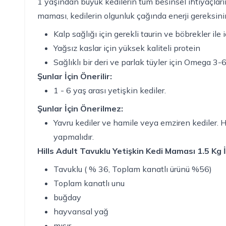
1 yaşından büyük kedilerin tüm besinsel ihtiyaçları
maması, kedilerin olgunluk çağında enerji gereksiniml
Kalp sağlığı için gerekli taurin ve böbrekler ile
Yağsız kaslar için yüksek kaliteli protein
Sağlıklı bir deri ve parlak tüyler için Omega 3-6
Şunlar İçin Önerilir:
1 - 6 yaş arası yetişkin kediler.
Şunlar İçin Önerilmez:
Yavru kediler ve hamile veya emziren kediler
yapmalıdır.
Hills Adult Tavuklu Yetişkin Kedi Maması 1.5 Kg 
Tavuklu ( % 36, Toplam kanatlı ürünü %56)
Toplam kanatlı unu
buğday
hayvansal yağ
mısır