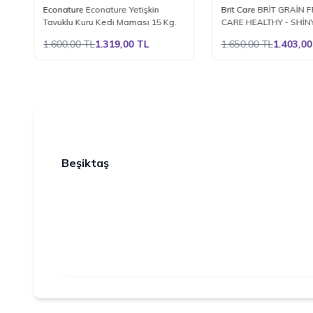
%
18
%
15
y
Econature
Econature Yetişkin
Brit Care
BRİT GRAİN F
Favorilere Ekle
Favorilere Ekle
Tavuklu Kuru Kedi Maması 15 Kg.
CARE HEALTHY - SHİN
TAVUKLU VE SOMONL
1.600,00
TL
1.319,00
TL
1.650,00
TL
1.403,00
MAMASI 2 KG.
Beşiktaş