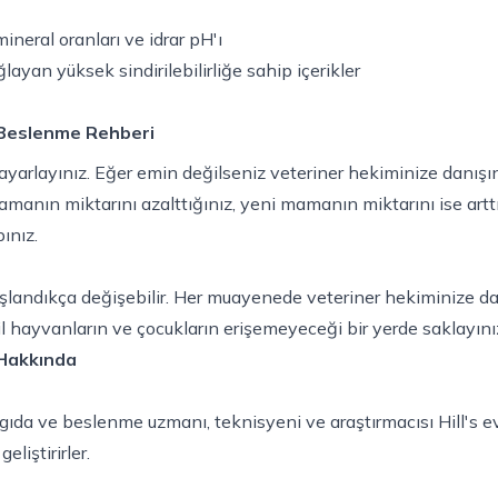
ineral oranları ve idrar pH'ı
ayan yüksek sindirilebilirliğe sahip içerikler
g Beslenme Rehberi
ayarlayınız. Eğer emin değilseniz veteriner hekiminize danışın
anın miktarını azalttığınız, yeni mamanın miktarını ise arttı
ınız.
şlandıkça değişebilir. Her muayenede veteriner hekiminize dan
 hayvanların ve çocukların erişemeyeceği bir yerde saklayını
g Hakkında
 gıda ve beslenme uzmanı, teknisyeni ve araştırmacısı Hill's e
eliştirirler.