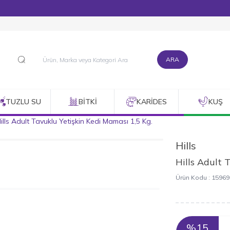
1500 TL ve Üzeri Alışverişlerinizde Kargo Bedava!
ARA
TUZLU SU
BITKI
KARIDES
KUŞ
ills Adult Tavuklu Yetişkin Kedi Maması 1,5 Kg.
Hills
Hills Adult 
Ürün Kodu :
15969
%
15