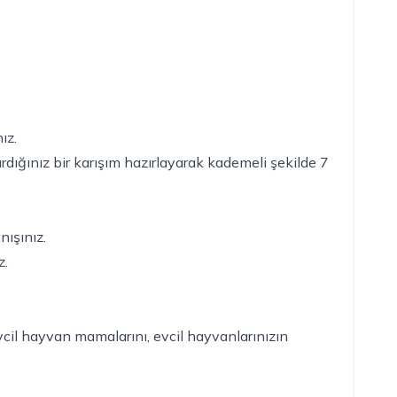
ız.
rdığınız bir karışım hazırlayarak kademeli şekilde 7
ışınız.
z.
vcil hayvan mamalarını, evcil hayvanlarınızın