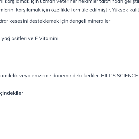
nı karşılamak için uzman veteriner hekimler tarafından gelişt
erini karşılamak için özellikle formüle edilmiştir. Yüksek kalit
 idrar kesesini desteklemek için dengeli mineraller
 yağ asitleri ve E Vitamini
. Hamilelik veya emzirme dönemindeki kediler, HILL'S SCIENC
İçindekiler