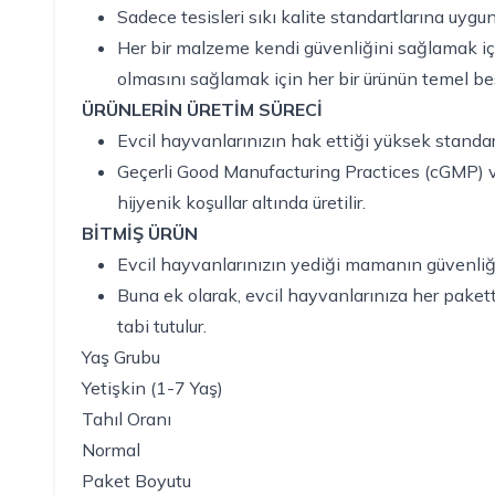
Sadece tesisleri sıkı kalite standartlarına uyg
Her bir malzeme kendi güvenliğini sağlamak iç
olmasını sağlamak için her bir ürünün temel be
ÜRÜNLERİN ÜRETİM SÜRECİ
Evcil hayvanlarınızın hak ettiği yüksek standart
Geçerli Good Manufacturing Practices (cGMP) ve
hijyenik koşullar altında üretilir.
BİTMİŞ ÜRÜN
Evcil hayvanlarınızın yediği mamanın güvenliğin
Buna ek olarak, evcil hayvanlarınıza her pakett
tabi tutulur.
Yaş Grubu
Yetişkin (1-7 Yaş)
Tahıl Oranı
Normal
Paket Boyutu