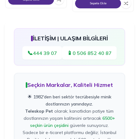
Sepete Ekle
İLETİŞİM | ULAŞIM BİLGİLERİ
📞
📱
444 39 07
0 506 852 40 87
Seçkin Markalar, Kaliteli Hizmet
🌟 1982'den beri sektör tecrübesiyle minik
dostlarınızın yanındayız.
Teleskop Pet
olarak; kanatlıdan patiye tüm
dostlarınızın yaşam kalitesini artıracak
6500+
seçkin ürün çeşidini
güvenle sunuyoruz.
Sadece bir e-ticaret platformu değiliz; İstanbul