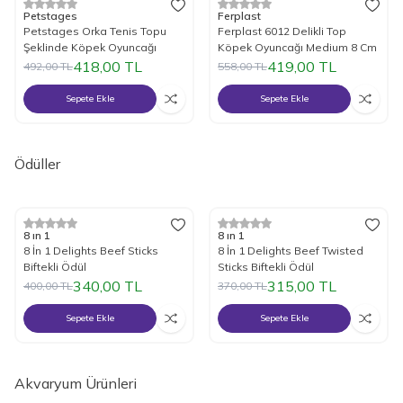
%
15
İndirim
%
25
İndirim
Petstages
Ferplast
Petstages Orka Tenis Topu
Ferplast 6012 Delikli Top
Şeklinde Köpek Oyuncağı
Köpek Oyuncağı Medium 8 Cm
418,00
TL
419,00
TL
492,00
TL
558,00
TL
Sepete Ekle
Sepete Ekle
Ödüller
%
15
İndirim
%
15
İndirim
8 ın 1
8 ın 1
8 İn 1 Delights Beef Sticks
8 İn 1 Delights Beef Twisted
Biftekli Ödül
Sticks Biftekli Ödül
340,00
TL
315,00
TL
400,00
TL
370,00
TL
Sepete Ekle
Sepete Ekle
Akvaryum Ürünleri