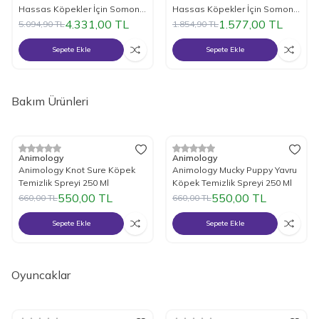
Hassas Köpekler İçin Somonlu
Hassas Köpekler İçin Somonlu
Mama 12 Kg.
Mama 3 Kg.
4.331,00
TL
1.577,00
TL
5.094,90
TL
1.854,90
TL
Sepete Ekle
Sepete Ekle
Bakım Ürünleri
%
17
İndirim
%
17
İndirim
Animology
Animology
Animology Knot Sure Köpek
Animology Mucky Puppy Yavru
Temizlik Spreyi 250 Ml
Köpek Temizlik Spreyi 250 Ml
550,00
TL
550,00
TL
660,00
TL
660,00
TL
Sepete Ekle
Sepete Ekle
Oyuncaklar