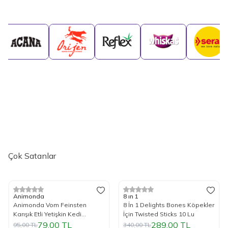
Çok Satanlar
Tükendi
Tük
%
17
İndirim
%
15
İndirim
Animonda
8 ın 1
Animonda Vom Feinsten
8 İn 1 Delights Bones Köpekler
Karışık Etli Yetişkin Kedi
İçin Twisted Sticks 10 Lu
Konservesi 100 Gr.
79,00
TL
289,00
TL
95,00
TL
340,00
TL