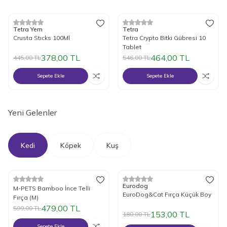
%
15
İndirim
%
15
İndirim
Tetra Yem
Tetra
Crusta Stıcks 100Ml
Tetra Crypto Bitki Gübresi 10
Tablet
378,00
TL
464,00
TL
445,00
TL
546,00
TL
Sepete Ekle
Sepete Ekle
Yeni Gelenler
Kedi
Köpek
Kuş
%
Yeni
20
İndirim
%
Yeni
15
İndirim
Eurodog
M-PETS Bamboo İnce Telli
EuroDog&Cat Fırça Küçük Boy
Fırça (M)
479,00
TL
599,00
TL
153,00
TL
180,00
TL
Sepete Ekle