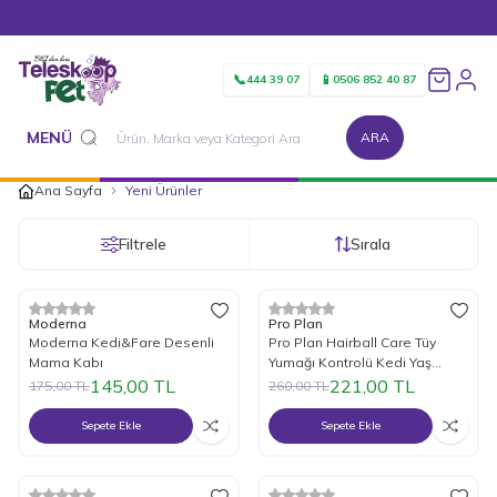
1500 TL ve Üzeri Alışverişlerinizde Kargo Bedava!
📞
📱
444 39 07
0506 852 40 87
Favorileri
MENÜ
ARA
Ana Sayfa
Yeni Ürünler
Filtrele
Sırala
%
Yeni
17
İndirim
%
Yeni
15
İndirim
Moderna
Pro Plan
Moderna Kedi&Fare Desenli
Pro Plan Hairball Care Tüy
Mama Kabı
Yumağı Kontrolü Kedi Yaş
Maması 7x35 Gr
145,00
TL
221,00
TL
175,00
TL
260,00
TL
Sepete Ekle
Sepete Ekle