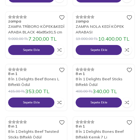
%
Yeni
20
İndirim
%
Yeni
20
İndirim
zampa
zampa
ZAMPA TRİBORO KÖPEK&KEDİ
ZAMPA NOLA KEDİ KÖPEK
ARABA BLACK 46x85x91,5 cm
ARABASI
7.200,00
TL
10.400,00
TL
9.000,00
TL
13.000,00
TL
Sepete Ekle
Sepete Ekle
%
15
İndirim
%
15
İndirim
8 ın 1
8 ın 1
8 İn 1 Delights Beef Bones L
8 İn 1 Delights Beef Sticks
Biftekli Ödül
Biftekli Ödül
353,00
TL
340,00
TL
415,00
TL
400,00
TL
Sepete Ekle
Sepete Ekle
%
15
İndirim
%
15
İndirim
8 ın 1
8 ın 1
8 İn 1 Delights Beef Twisted
8 İn 1 Delights Bones Beef
Sticks Biftekli Ödül
Biftekli Kemik 7 Li