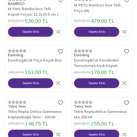
%
Yeni
20
İndirim
%
Yeni
20
İndirim
BAMBOO
M-PETS Bamboo İnce Telli
M-Pets Bambu İnce Telli
Fırça (M)
Köpek Fırçası 12.2x15.5 cm L
536,00
TL
479,00
TL
670,00
TL
599,00
TL
Sepete Ekle
Sepete Ekle
%
Yeni
15
İndirim
%
Yeni
15
İndirim
Eurodog
Eurodog
EuroDog&Cat Fırça Küçük Boy
EuroDog&Cat Kendinden
Temizlemeli Kedi Köpek
Fırçası Medium
153,00
TL
170,00
TL
180,00
TL
200,00
TL
Sepete Ekle
Sepete Ekle
%
Yeni
15
İndirim
%
Yeni
15
İndirim
Tetra Yem
Tetra Yem
Tetra Repto Delica Gammarus
Tetra Reptodelica Gammarus
Kaplumbağa Yemi - 100 Ml
Mix 250 Ml
148,75
TL
255,00
TL
175,00
TL
300,00
TL
Sepete Ekle
Sepete Ekle