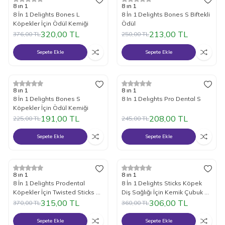
%
15
İndirim
%
15
İndirim
8 ın 1
8 ın 1
8 İn 1 Delights Bones L
8 İn 1 Delights Bones S Biftekli
Köpekler İçin Ödül Kemiği
Ödül
320,00
TL
213,00
TL
376,00
TL
250,00
TL
Sepete Ekle
Sepete Ekle
%
15
İndirim
%
15
İndirim
8 ın 1
8 ın 1
8 İn 1 Delights Bones S
8 In 1 Delıghts Pro Dental S
Köpekler İçin Ödül Kemiği
191,00
TL
208,00
TL
225,00
TL
245,00
TL
Sepete Ekle
Sepete Ekle
%
15
İndirim
%
15
İndirim
8 ın 1
8 ın 1
8 İn 1 Delights Prodental
8 İn 1 Delights Sticks Köpek
Köpekler İçin Twisted Sticks 10
Diş Sağlığı İçin Kemik Çubuk 90
Lu
Gr 3 Adet
315,00
TL
306,00
TL
370,00
TL
360,00
TL
Sepete Ekle
Sepete Ekle