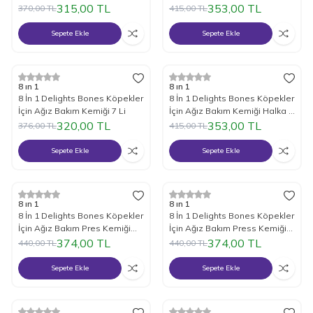
315,00
TL
353,00
TL
370,00
TL
415,00
TL
Sepete Ekle
Sepete Ekle
%
15
İndirim
%
15
İndirim
8 ın 1
8 ın 1
8 İn 1 Delights Bones Köpekler
8 İn 1 Delights Bones Köpekler
İçin Ağız Bakım Kemiği 7 Li
İçin Ağız Bakım Kemiği Halka 3
Adet
320,00
TL
353,00
TL
376,00
TL
415,00
TL
Sepete Ekle
Sepete Ekle
%
15
İndirim
%
15
İndirim
8 ın 1
8 ın 1
8 İn 1 Delights Bones Köpekler
8 İn 1 Delights Bones Köpekler
İçin Ağız Bakım Pres Kemiği
İçin Ağız Bakım Press Kemiği
Large
Small 7 Li
374,00
TL
374,00
TL
440,00
TL
440,00
TL
Sepete Ekle
Sepete Ekle