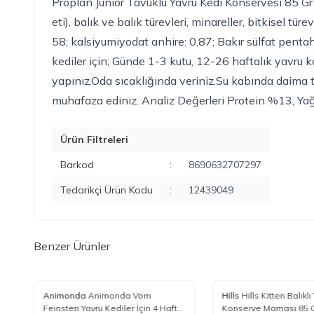
Proplan Junior Tavuklu Yavru Kedi Konservesi 85 Gr
eti), balık ve balık türevleri, minareller, bitkisel t
58; kalsiyumiyodat anhire: 0,87; Bakır sülfat penta
kediler için; Günde 1-3 kutu, 12-26 haftalık yavru 
yapınız.Oda sıcaklığında veriniz.Su kabında daima t
muhafaza ediniz. Analiz Değerleri Protein %13, Y
Ürün Filtreleri
Barkod
:
8690632707297
Tedarikçi Ürün Kodu
:
12439049
Benzer Ürünler
%
17
%
15
Animonda
Animonda Vom
Hills
Hills Kitten Balıkl
Favorilere Ekle
Favorilere Ekle
Feinsten Yavru Kediler İçin 4 Hafta
Konserve Maması 85 G