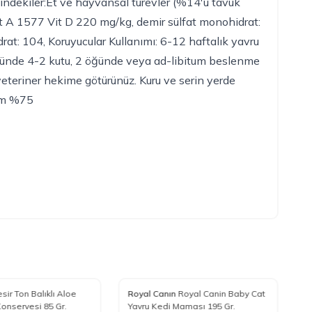
indekiler:Et ve hayvansal türevler (%14'ü tavuk
g; Vit A 1577 Vit D 220 mg/kg, demir sülfat monohidrat:
rat: 104, Koruyucular Kullanımı: 6-12 haftalık yavru
n; Günde 4-2 kutu, 2 öğünde veya ad-libitum beslenme
veteriner hekime götürünüz. Kuru ve serin yerde
Nem %75
%
20
%
sir Ton Balıklı Aloe
Royal Canın
Royal Canin Baby Cat
R
e Ekle
Favorilere Ekle
Konservesi 85 Gr.
Yavru Kedi Maması 195 Gr.
İ