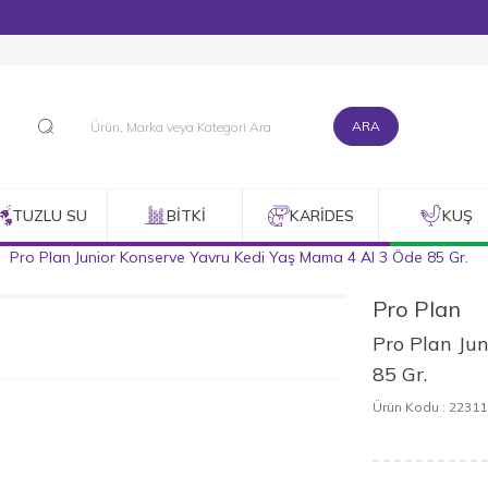
1500 TL ve Üzeri Alışverişlerinizde Kargo Bedava!
ARA
TUZLU SU
BITKI
KARIDES
KUŞ
Pro Plan Junior Konserve Yavru Kedi Yaş Mama 4 Al 3 Öde 85 Gr.
Pro Plan
Pro Plan Ju
85 Gr.
Ürün Kodu :
22311