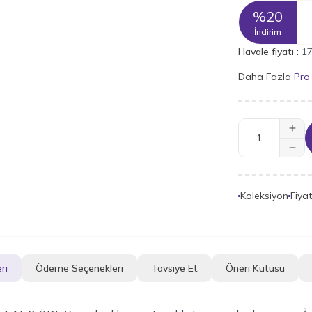
%
20
İndirim
Havale fiyatı :
17
Daha Fazla
Pro
Koleksiyon
Fiya
ri
Ödeme Seçenekleri
Tavsiye Et
Öneri Kutusu