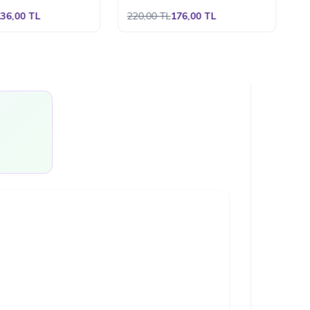
K
36,00
TL
220,00
TL
176,00
TL
8