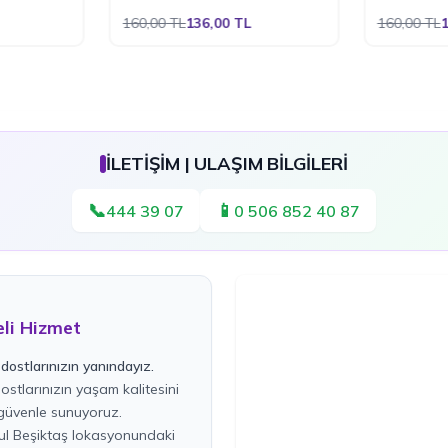
160,00
TL
136,00
TL
160,00
TL
1
İLETİŞİM | ULAŞIM BİLGİLERİ
📞
📱
444 39 07
0 506 852 40 87
eli Hizmet
dostlarınızın yanındayız.
stlarınızın yaşam kalitesini
üvenle sunuyoruz.
bul Beşiktaş lokasyonundaki