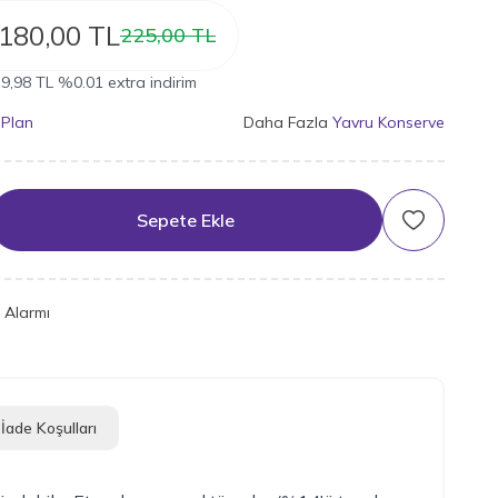
180,00
TL
225,00
TL
9,98
TL
%
0.01
extra indirim
 Plan
Daha Fazla
Yavru Konserve
Sepete Ekle
Favoriye Ek
t Alarmı
İade Koşulları