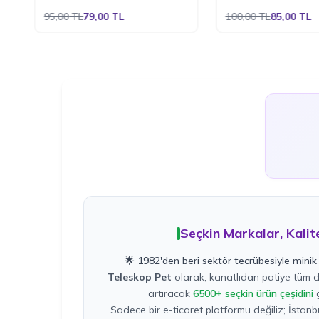
Üzeri Kedi Konservesi 100 Gr.
95,00
TL
79,00
TL
100,00
TL
85,00
TL
Seçkin Markalar, Kalit
🌟 1982'den beri sektör tecrübesiyle minik 
Teleskop Pet
olarak; kanatlıdan patiye tüm do
artıracak
6500+ seçkin ürün çeşidini
g
Sadece bir e-ticaret platformu değiliz; İstan