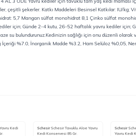
 4 AL 3 ÖDE Yavru kediler için tavuklu tam yaş kedi maması İç
ürevler, çeşitli şekerler. Katkı Maddeleri Besinsel Katkılar: IU/k
hidrat: 5,7 Mangan sülfat monohidrat 8,1 Çinko sülfat monohid
kediler için; Günde 2-4 kutu, 26-52 haftalık yavru kediler içi
aze su bulundurunuz.Kedinizin sağlığı için onu düzenli olarak 
ağ İçeriği %7.0, İnorganik Madde %3.2, Ham Selüloz %0,05, 
%
15
%
15
ı Yavru Kedi
Schesir
Schesir Tavuklu Aloe Yavru
Schesir
Sche
Favorilere Ekle
Favoriler
r.
Kedi Konservesi 85 Gr.
Yavru Kedi 