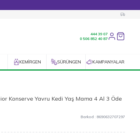
444 39 07
Favorilerim
0 506 852 40 87
KEMIRGEN
SÜRÜNGEN
KAMPANYALAR
nior Konserve Yavru Kedi Yaş Mama 4 Al 3 Öde
Barkod :
8690632707297