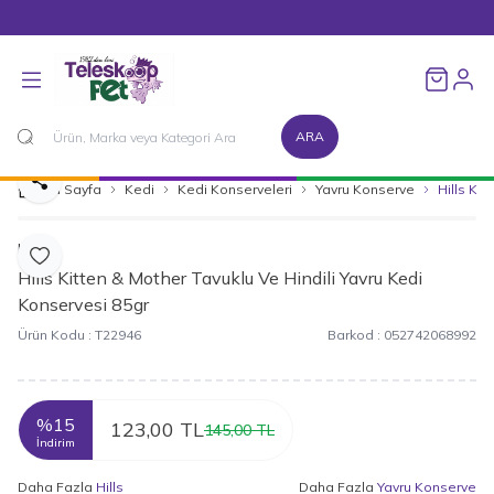
1500 TL ve Üzeri Alışverişlerinizde Kargo Bedava!
Favorileri
ARA
Paylaş
Ana Sayfa
Kedi
Kedi Konserveleri
Yavru Konserve
Hills Ki
Hills
Favoriye Ekle
Hills Kitten & Mother Tavuklu Ve Hindili Yavru Kedi
Konservesi 85gr
Ürün Kodu :
T22946
Barkod :
052742068992
%
15
123,00
TL
145,00
TL
İndirim
Daha Fazla
Hills
Daha Fazla
Yavru Konserve