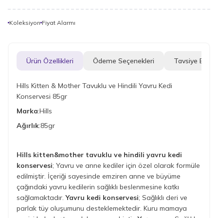
Koleksiyon
Fiyat Alarmı
Ürün Özellikleri
Ödeme Seçenekleri
Tavsiye Et
Hills Kitten & Mother Tavuklu ve Hindili Yavru Kedi
Konservesi 85gr
Marka
:Hills
Ağırlık
:85gr
Hills kitten&mother tavuklu ve hindili yavru kedi
konservesi
; Yavru ve anne kediler için özel olarak formüle
edilmiştir. İçeriği sayesinde emziren anne ve büyüme
çağındaki yavru kedilerin sağlıklı beslenmesine katkı
sağlamaktadır.
Yavru kedi konservesi
; Sağlıklı deri ve
parlak tüy oluşumunu desteklemektedir. Kuru mamaya