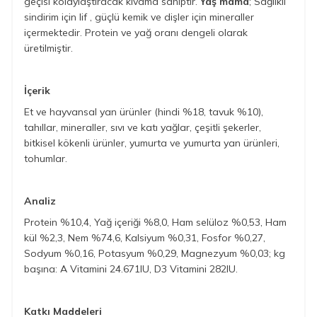
geçisi kolaylaştıracak kıvama sahiptir.
Yaş mama
; Sağlıklı
sindirim için lif , güçlü kemik ve dişler için mineraller
içermektedir. Protein ve yağ oranı dengeli olarak
üretilmiştir.
İçerik
Et ve hayvansal yan ürünler (hindi %18, tavuk %10),
tahıllar, mineraller, sıvı ve katı yağlar, çeşitli şekerler,
bitkisel kökenli ürünler, yumurta ve yumurta yan ürünleri,
tohumlar.
Analiz
Protein %10,4, Yağ içeriği %8,0, Ham selüloz %0,53, Ham
kül %2,3, Nem %74,6, Kalsiyum %0,31, Fosfor %0,27,
Sodyum %0,16, Potasyum %0,29, Magnezyum %0,03; kg
başına: A Vitamini 24.671IU, D3 Vitamini 282IU.
Katkı Maddeleri