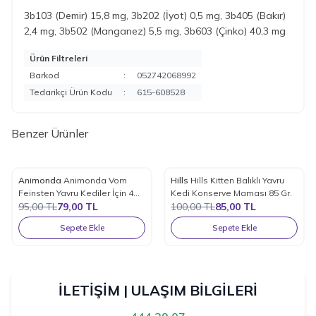
3b103 (Demir) 15,8 mg, 3b202 (İyot) 0,5 mg, 3b405 (Bakır)
2,4 mg, 3b502 (Manganez) 5,5 mg, 3b603 (Çinko) 40,3 mg
Ürün Filtreleri
Barkod
:
052742068992
Tedarikçi Ürün Kodu
:
615-608528
Benzer Ürünler
Animonda
Animonda Vom
Hills
Hills Kitten Balıklı Yavru
%
17
%
15
Favorilere Ekle
Favorilere Ekle
Feinsten Yavru Kediler İçin 4
Kedi Konserve Maması 85 Gr.
Hafta Üzeri Kedi Konservesi
95,00
TL
79,00
TL
100,00
TL
85,00
TL
100 Gr.
Sepete Ekle
Sepete Ekle
İLETİŞİM | ULAŞIM BİLGİLERİ