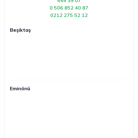
444 39 07
0 506 852 40 87
0212 275 52 12
Beşiktaş
Eminönü