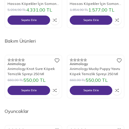
Hassas Köpekler İçin Somonlu
Hassas Köpekler İçin Somonlu
Mama 12 Kg.
Mama 3 Kg.
4.331,00
TL
1.577,00
TL
5.094,90
TL
1.854,90
TL
Sepete Ekle
Sepete Ekle
Bakım Ürünleri
%
17
İndirim
%
17
İndirim
Animology
Animology
Animology Knot Sure Köpek
Animology Mucky Puppy Yavru
Temizlik Spreyi 250 Ml
Köpek Temizlik Spreyi 250 Ml
550,00
TL
550,00
TL
660,00
TL
660,00
TL
Sepete Ekle
Sepete Ekle
Oyuncaklar