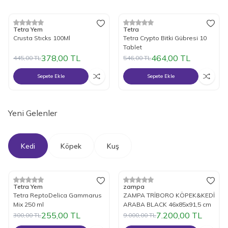
%
15
İndirim
%
15
İndirim
Tetra Yem
Tetra
Crusta Stıcks 100Ml
Tetra Crypto Bitki Gübresi 10
Tablet
378,00
TL
464,00
TL
445,00
TL
546,00
TL
Sepete Ekle
Sepete Ekle
Yeni Gelenler
Kedi
Köpek
Kuş
%
Yeni
15
İndirim
%
Yeni
20
İndirim
Tetra Yem
zampa
Tetra ReptoDelica Gammarus
ZAMPA TRİBORO KÖPEK&KEDİ
Mix 250 ml
ARABA BLACK 46x85x91,5 cm
255,00
TL
7.200,00
TL
300,00
TL
9.000,00
TL