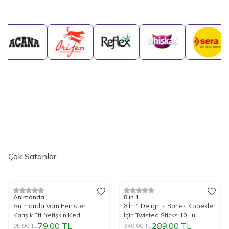
Çok Satanlar
Tükendi
Tük
%
17
İndirim
%
15
İndirim
Animonda
8 ın 1
Animonda Vom Feinsten
8 İn 1 Delights Bones Köpekler
Karışık Etli Yetişkin Kedi
İçin Twisted Sticks 10 Lu
Konservesi 100 Gr.
79,00
TL
289,00
TL
95,00
TL
340,00
TL