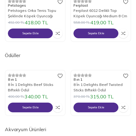
%
15
İndirim
%
25
İndirim
Petstages
Ferplast
Petstages Orka Tenis Topu
Ferplast 6012 Delikli Top
Şeklinde Köpek Oyuncağı
Köpek Oyuncağı Medium 8 Cm
418,00
TL
419,00
TL
492,00
TL
558,00
TL
Sepete Ekle
Sepete Ekle
Ödüller
%
15
İndirim
%
15
İndirim
8 ın 1
8 ın 1
8 İn 1 Delights Beef Sticks
8 İn 1 Delights Beef Twisted
Biftekli Ödül
Sticks Biftekli Ödül
340,00
TL
315,00
TL
400,00
TL
370,00
TL
Sepete Ekle
Sepete Ekle
Akvaryum Ürünleri