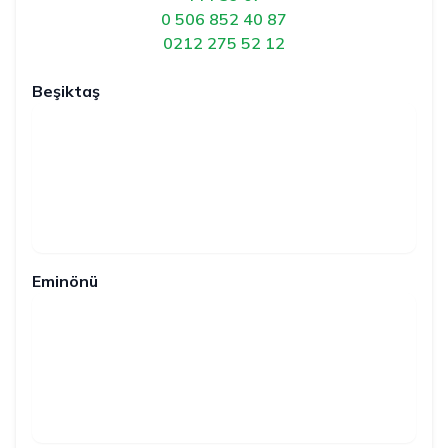
0 506 852 40 87
0212 275 52 12
Beşiktaş
Eminönü