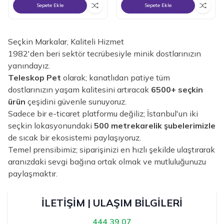
Sepete Ekle
Sepete Ekle
Seçkin Markalar, Kaliteli Hizmet
1982'den beri sektör tecrübesiyle minik dostlarınızın
yanındayız.
Teleskop Pet
olarak; kanatlıdan patiye tüm
dostlarınızın yaşam kalitesini artıracak
6500+ seçkin
ürün
çeşidini güvenle sunuyoruz.
Sadece bir e-ticaret platformu değiliz; İstanbul'un iki
seçkin lokasyonundaki
500 metrekarelik şubelerimizle
de sıcak bir ekosistemi paylaşıyoruz.
Temel prensibimiz; siparişinizi en hızlı şekilde ulaştırarak
aranızdaki sevgi bağına ortak olmak ve mutluluğunuzu
paylaşmaktır.
İLETİŞİM | ULAŞIM BİLGİLERİ
444 39 07