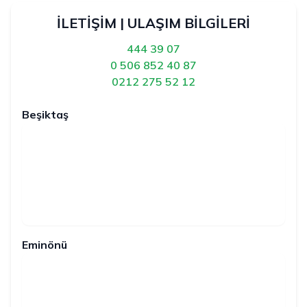
İLETİŞİM | ULAŞIM BİLGİLERİ
444 39 07
0 506 852 40 87
0212 275 52 12
Beşiktaş
Eminönü