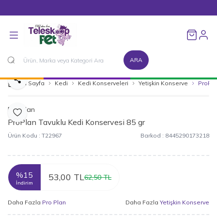
1500 TL ve Üzeri Alışverişlerinizde Kargo Bedava!
Favorileri
ARA
Paylaş
Ana Sayfa
Kedi
Kedi Konserveleri
Yetişkin Konserve
ProPla
Pro Plan
Favoriye Ekle
ProPlan Tavuklu Kedi Konservesi 85 gr
Ürün Kodu :
T22967
Barkod :
8445290173218
%
15
53,00
TL
62,50
TL
İndirim
Daha Fazla
Pro Plan
Daha Fazla
Yetişkin Konserve