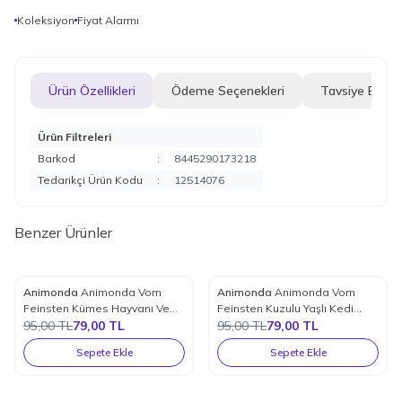
Koleksiyon
Fiyat Alarmı
Ürün Özellikleri
Ödeme Seçenekleri
Tavsiye Et
Ürün Filtreleri
Barkod
:
8445290173218
Tedarikçi Ürün Kodu
:
12514076
Benzer Ürünler
Animonda
Animonda Vom
Animonda
Animonda Vom
%
17
%
17
Favorilere Ekle
Favorilere Ekle
Feinsten Kümes Hayvanı Ve
Feinsten Kuzulu Yaşlı Kedi
Makarna Yetişkin Kedi
95,00
TL
79,00
TL
Konservesi 100 Gr.
95,00
TL
79,00
TL
Konserve Maması 100 Gr.
Sepete Ekle
Sepete Ekle