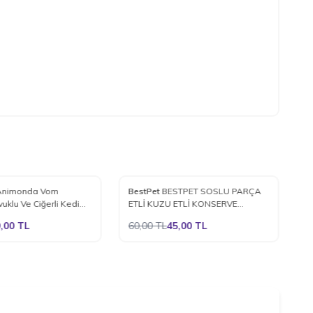
%
25
%
Animonda Vom
BestPet
BESTPET SOSLU PARÇA
H
e Ekle
Favorilere Ekle
uklu Ve Ciğerli Kedi
ETLİ KUZU ETLİ KONSERVE
K
aması 100 Gr.
YETİŞKİN KEDİ MAMASI 415 GR.
,00
TL
60,00
TL
45,00
TL
1