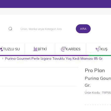
1500 TL ve Üzeri Alışverişlerinizde Kargo Bedava!
ARA
TUZLU SU
BITKI
KARIDES
KUŞ
Purina Gourmet Perle Izgara Tavuklu Yaş Kedi Maması 85 Gr.
Pro Plan
Purina Gour
Gr.
Ürün Kodu :
T9755