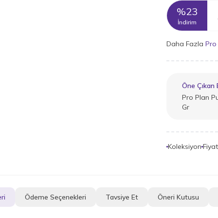
%
23
İndirim
Daha Fazla
Pro
Öne Çıkan B
Pro Plan P
Gr
Koleksiyon
Fiya
ri
Ödeme Seçenekleri
Tavsiye Et
Öneri Kutusu