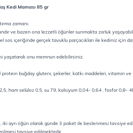
Yaş Kedi Maması 85 gr
tırma zamanı.
dır ve bazen ona lezzetli öğünler sunmakta zorluk yaşayabili
el sos içeriğinde gerçek tavuklu parçacıkları ile kediniz için 
imi yaşatarak onu memnun edebilirsiniz.
sel protein buğday gluteni, şekerler, katkı maddeleri, vitamin ve 
,5, ham selüloz 0,5, su 79, kalsiyum 0,04- 0,64 , fosfor 0,8- 
n, iki ayrı öğün olarak günde 3 paket ile beslenmesi tavsiye ed
erilmesi tavsiye edilmektedir.