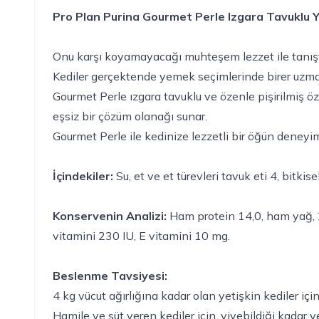
Pro Plan Purina Gourmet Perle Izgara Tavuklu 
Onu karşı koyamayacağı muhteşem lezzet ile tanış
Kediler gerçektende yemek seçimlerinde birer uzman
Gourmet Perle ızgara tavuklu ve özenle pişirilmiş öz
eşsiz bir çözüm olanağı sunar.
Gourmet Perle ile kedinize lezzetli bir öğün deney
İçindekiler:
Su, et ve et türevleri tavuk eti 4, bitki
Konservenin Analizi:
Ham protein 14,0, ham yağ, 2
vitamini 230 IU, E vitamini 10 mg.
Beslenme Tavsiyesi:
4 kg vücut ağırlığına kadar olan yetişkin kediler içi
Hamile ve süt veren kediler için, yiyebildiği kadar v