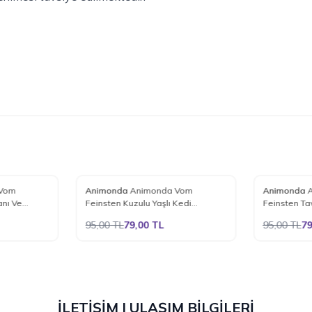
%
17
%
17
Vom
Animonda
Animonda Vom
Animonda
Favorilere Ekle
Favoriler
nı Ve
Feinsten Kuzulu Yaşlı Kedi
Feinsten Tav
 Konserve
Konservesi 100 Gr.
Konserve M
95,00
TL
79,00
TL
95,00
TL
79
İLETİŞİM | ULAŞIM BİLGİLERİ