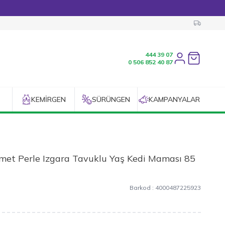
444 39 07
Favorilerim
0 506 852 40 87
KEMIRGEN
SÜRÜNGEN
KAMPANYALAR
met Perle Izgara Tavuklu Yaş Kedi Maması 85
Barkod :
4000487225923