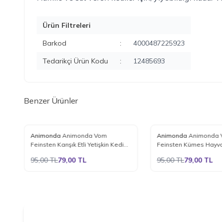
Ürün Filtreleri
Barkod
:
4000487225923
Tedarikçi Ürün Kodu
:
12485693
Benzer Ürünler
%
17
%
17
Animonda
Animonda Vom
Animonda
Animonda 
Favorilere Ekle
Favorilere Ekle
in
Feinsten Karışık Etli Yetişkin Kedi
Feinsten Kümes Hayva
Konservesi 100 Gr.
Makarna Yetişkin Kedi
95,00
TL
79,00
TL
95,00
TL
79,00
TL
Maması 100 Gr.