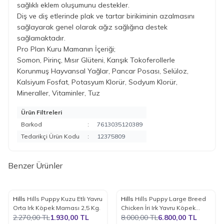
sağlıklı eklem oluşumunu destekler.
Diş ve diş etlerinde plak ve tartar birikiminin azalmasını
sağlayarak genel olarak ağız sağlığına destek
sağlamaktadır.
Pro Plan Kuru Mamanın İçeriği;
Somon, Pirinç, Mısır Glüteni, Karışık Tokoferollerle
Korunmuş Hayvansal Yağlar, Pancar Posası, Selüloz,
Kalsiyum Fosfat, Potasyum Klorür, Sodyum Klorür,
Mineraller, Vitaminler, Tuz
Ürün Filtreleri
Barkod
:
7613035120389
Tedarikçi Ürün Kodu
:
12375809
Benzer Ürünler
Hills
Hills Puppy Kuzu Etli Yavru
Hills
Hills Puppy Large Breed
%
15
%
15
Favorilere Ekle
Favorilere Ekle
Orta Irk Köpek Maması 2,5 Kg.
Chicken İri Irk Yavru Köpek
2.270,00
TL
1.930,00
TL
Maması 14.5 Kg.
8.000,00
TL
6.800,00
TL