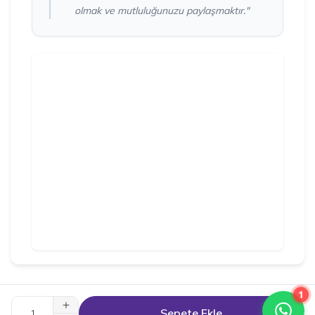
olmak ve mutluluğunuzu paylaşmaktır."
1
Patili dostlar için sevgiyle hazırlanmıştır 🐾
Sepete Ekle