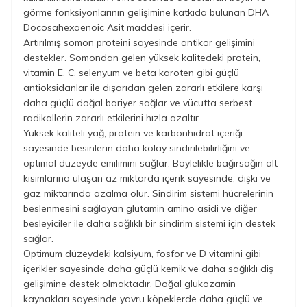
görme fonksiyonlarının gelişimine katkıda bulunan DHA
Docosahexaenoic Asit maddesi içerir.
Artırılmış somon proteini sayesinde antikor gelişimini
destekler. Somondan gelen yüksek kalitedeki protein,
vitamin E, C, selenyum ve beta karoten gibi güçlü
antioksidanlar ile dışarıdan gelen zararlı etkilere karşı
daha güçlü doğal bariyer sağlar ve vücutta serbest
radikallerin zararlı etkilerini hızla azaltır.
Yüksek kaliteli yağ, protein ve karbonhidrat içeriği
sayesinde besinlerin daha kolay sindirilebilirliğini ve
optimal düzeyde emilimini sağlar. Böylelikle bağırsağın alt
kısımlarına ulaşan az miktarda içerik sayesinde, dışkı ve
gaz miktarında azalma olur. Sindirim sistemi hücrelerinin
beslenmesini sağlayan glutamin amino asidi ve diğer
besleyiciler ile daha sağlıklı bir sindirim sistemi için destek
sağlar.
Optimum düzeydeki kalsiyum, fosfor ve D vitamini gibi
içerikler sayesinde daha güçlü kemik ve daha sağlıklı diş
gelişimine destek olmaktadır. Doğal glukozamin
kaynakları sayesinde yavru köpeklerde daha güçlü ve