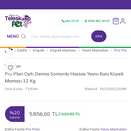
1500 TL ve Üzeri Alışverişlerinizde Kargo Bedava!
📞
📱
444 39 07
0506 852 40 87
Favorileri
MENÜ
ARA
Paylaş
Ana Sayfa
Köpek
Köpek Maması
Yavru Mamaları
Pro Plan
Pro Plan
Favoriye Ekle
Pro Plan Opti Derma Somonlu Hassas Yavru Kuru Köpek
Maması 12 Kg.
Ürün Kodu :
T10544
Barkod :
7613035120389
%
20
5.856,00
TL
7.319,99
TL
İndirim
Daha Fazla
Pro Plan
Daha Fazla
Yavru Mamaları