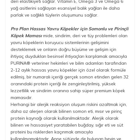
deri elastikiyeti sağlar. Vitamin E, Omega 3 ve Omega 6
yağ asitlerini sağlayan esansiyel balık yağları ile daha
parlak ve sağlıklı tüylerin oluşumunu sağlar.
Pro Plan Hassas Yavru Köpekler için Somonlu ve Pirinçli
Köpek Maması
mide, sindirim, deri ve tüy problemleri olan
yavru köpeklerin koruyucu sistemlerinin gelişimini
desteklemek ve onların doğru büyüme ve gelişim için
ihtiyaç duydukları besinsel ihtiyaçları karşılamak amacıyla
PURINA® veteriner hekimleri ve bilim adamları tarafından
2-12 aylık hassas yavru köpekler için özel olarak formüle
edilmiş, bir numaralı içeriği gerçek somon etinden gelen 32
oranındaki protein içeriği ile zenginleştirilmiş, yüksek
lezzetlilik ve sindirim oranına sahip süper premium köpek
mamasıdır.
Herhangi bir alerjik reaksiyon oluşum riskini azaltmak için,
daha az alerjen olarak bilinen somon eti, mısır ve pirinç
protein kaynağı olarak kullanılmaktadır. Alerjik olarak
bilinen ve hassasiyet yaratabilen buğday, sığır eti ve süt
proteini bu risklerden kaçınmak amacıyla
kullanılmamaktadır. Anne sütünde de bulunan beyin ve