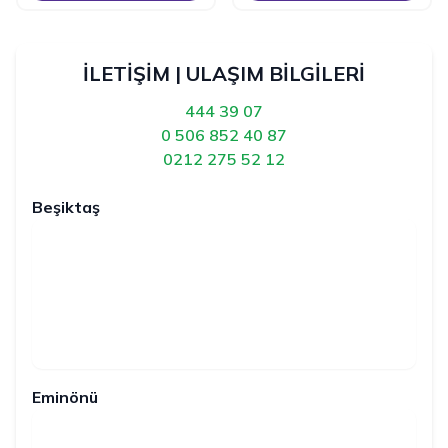
İLETİŞİM | ULAŞIM BİLGİLERİ
444 39 07
0 506 852 40 87
0212 275 52 12
Beşiktaş
Eminönü