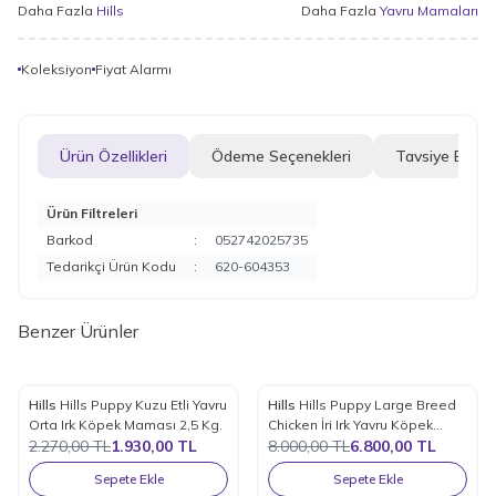
Daha Fazla
Hills
Daha Fazla
Yavru Mamaları
Koleksiyon
Fiyat Alarmı
Ürün Özellikleri
Ödeme Seçenekleri
Tavsiye Et
Ürün Filtreleri
Barkod
:
052742025735
Tedarikçi Ürün Kodu
:
620-604353
Benzer Ürünler
Hills
Hills Puppy Kuzu Etli Yavru
Hills
Hills Puppy Large Breed
%
15
%
15
Favorilere Ekle
Favorilere Ekle
Orta Irk Köpek Maması 2,5 Kg.
Chicken İri Irk Yavru Köpek
2.270,00
TL
1.930,00
TL
Maması 14.5 Kg.
8.000,00
TL
6.800,00
TL
Sepete Ekle
Sepete Ekle