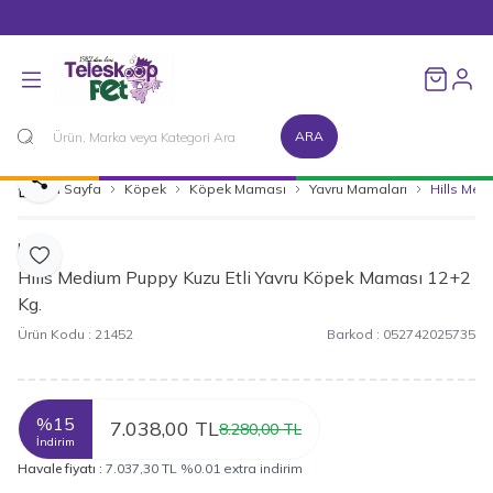
1500 TL ve Üzeri Alışverişlerinizde Kargo Bedava!
Favorileri
ARA
Paylaş
Ana Sayfa
Köpek
Köpek Maması
Yavru Mamaları
Hills Med
Hills
Favoriye Ekle
Hills Medium Puppy Kuzu Etli Yavru Köpek Maması 12+2
Kg.
Ürün Kodu :
21452
Barkod :
052742025735
%
15
7.038,00
TL
8.280,00
TL
İndirim
Havale fiyatı :
7.037,30
TL
%
0.01
extra indirim