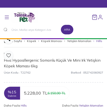
1500 TL ve Üzeri Alışverişlerinizde Kargo Bedava!
Favorileri
ARA
Paylaş
Ana Sayfa
Köpek
Köpek Maması
Yetişkin Mamaları
Hills H
Hills
Favoriye Ekle
Hills Hypoallergenic Somonlu Küçük Ve Mini Irk Yetişkin
Köpek Maması 6kg
Ürün Kodu :
T22762
Barkod :
052742060927
%
15
5.228,00
TL
6.150,00
TL
İndirim
Daha Fazla
Hills
Daha Fazla
Yetişkin Mamaları