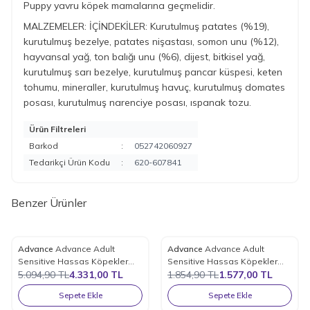
Puppy yavru köpek mamalarına geçmelidir.
MALZEMELER: İÇİNDEKİLER: Kurutulmuş patates (%19),
kurutulmuş bezelye, patates nişastası, somon unu (%12),
hayvansal yağ, ton balığı unu (%6), dijest, bitkisel yağ,
kurutulmuş sarı bezelye, kurutulmuş pancar küspesi, keten
tohumu, mineraller, kurutulmuş havuç, kurutulmuş domates
posası, kurutulmuş narenciye posası, ıspanak tozu.
Ürün Filtreleri
Barkod
:
052742060927
Tedarikçi Ürün Kodu
:
620-607841
Benzer Ürünler
Advance
Advance Adult
Advance
Advance Adult
%
15
%
15
Favorilere Ekle
Favorilere Ekle
Sensitive Hassas Köpekler
Sensitive Hassas Köpekler
İçin Somonlu Mama 12 Kg.
5.094,90
TL
4.331,00
TL
İçin Somonlu Mama 3 Kg.
1.854,90
TL
1.577,00
TL
Sepete Ekle
Sepete Ekle