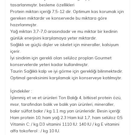
tasarlanmıştır. besleme özellikleri
Protein miktarı içeriği 7,5-12 dir. Optimum kas korumak için
gereken miktardır ve konservede bu miktara göre
hazırlanmıştır.
Yağ miktarı 3,7-7,0 arasındadır ve mu miktar bir kedinin
günlük enerjisini karşılamaya yeter miktardır.
Sağlıklı ve güçlü dişler ve iskelet için mineraller, kalsiyum
içerir.
İyi sindirim için gerekli olan selüloz proplan Gourmet
konservelerde yeteri kadar kullanılmıştır.
Taurin Sağlıklı kalp ve iyi görme için gerekliği bilinmektedir.
Optimal gereksinimi karşılamak için konserveye katılmıştır.
İçindekiler :
İşlenmiş et ve et ürünleri Ton Balığı 4, bitkisel protein özü,
mısır, tarafından balık ve balık yan ürünleri, mineraller,
bakır sülfat bakır / kg 1.1 mg yan ürünleridir. Besin içeriği:
Ham protein 10, ham yağ 2.3 Ham kül 1,7, ham selüloz 0,5
Vitamin C: / kg D3 vitamini 1110 IU: 140 IU / kg E vitamini
alfa tokoferol : / kg 10 IU.