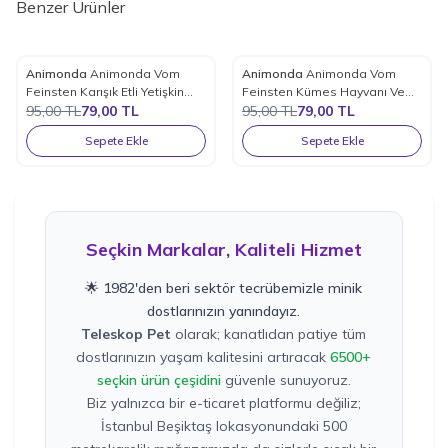
Benzer Ürünler
Animonda
Animonda Vom
Animonda
Animonda Vom
%
17
%
17
Favorilere Ekle
Favorilere Ekle
Feinsten Karışık Etli Yetişkin
Feinsten Kümes Hayvanı Ve
Kedi Konservesi 100 Gr.
95,00
TL
79,00
TL
Makarna Yetişkin Kedi
95,00
TL
79,00
TL
Konserve Maması 100 Gr.
Sepete Ekle
Sepete Ekle
Seçkin Markalar, Kaliteli Hizmet
🌟 1982'den beri sektör tecrübemizle minik
dostlarınızın yanındayız.
Teleskop Pet
olarak; kanatlıdan patiye tüm
dostlarınızın yaşam kalitesini artıracak
6500+
seçkin ürün çeşidini
güvenle sunuyoruz.
Biz yalnızca bir e-ticaret platformu değiliz;
İstanbul Beşiktaş lokasyonundaki 500