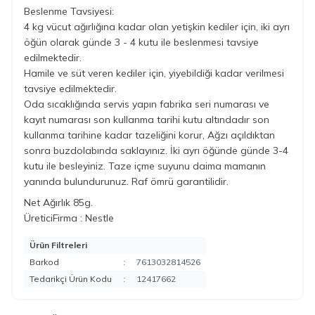
Beslenme Tavsiyesi:
4 kg vücut ağırlığına kadar olan yetişkin kediler için, iki ayrı
öğün olarak günde 3 - 4 kutu ile beslenmesi tavsiye
edilmektedir.
Hamile ve süt veren kediler için, yiyebildiği kadar verilmesi
tavsiye edilmektedir.
Oda sıcaklığında servis yapın fabrika seri numarası ve
kayıt numarası son kullanma tarihi kutu altındadır son
kullanma tarihine kadar tazeliğini korur,
Ağzı açıldıktan
sonra buzdolabında saklayınız.
İki ayrı öğünde günde 3-4
kutu ile besleyiniz.
Taze içme suyunu daima mamanın
yanında bulundurunuz.
Raf ömrü garantilidir.
Net Ağırlık 85g.
ÜreticiFirma : Nestle
Ürün Filtreleri
Barkod
:
7613032814526
Tedarikçi Ürün Kodu
:
12417662