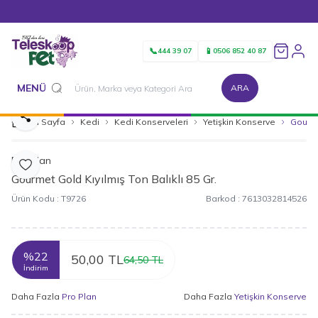
1500 TL ve Üzeri Alışverişlerinizde Kargo Bedava!
📞
📱
444 39 07
0506 852 40 87
Favorileri
MENÜ
ARA
Paylaş
Ana Sayfa
Kedi
Kedi Konserveleri
Yetişkin Konserve
Gourme
Pro Plan
Favoriye Ekle
Gourmet Gold Kıyılmış Ton Balıklı 85 Gr.
Ürün Kodu :
T9726
Barkod :
7613032814526
%
22
50,00
TL
64,50
TL
İndirim
Daha Fazla
Pro Plan
Daha Fazla
Yetişkin Konserve