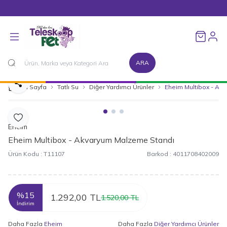
1500 TL ve Üzeri Alışverişlerinizde Kargo Bedava!
Favorileri
ARA
Paylaş
Ana Sayfa
Tatlı Su
Diğer Yardımcı Ürünler
Eheim Multibox - Ak
Favoriye Ekle
Eheim
Eheim Multibox - Akvaryum Malzeme Standı
Ürün Kodu :
T11107
Barkod :
4011708402009
%
15
1.292,00
TL
1.520,00
TL
İndirim
Daha Fazla
Eheim
Daha Fazla
Diğer Yardımcı Ürünler