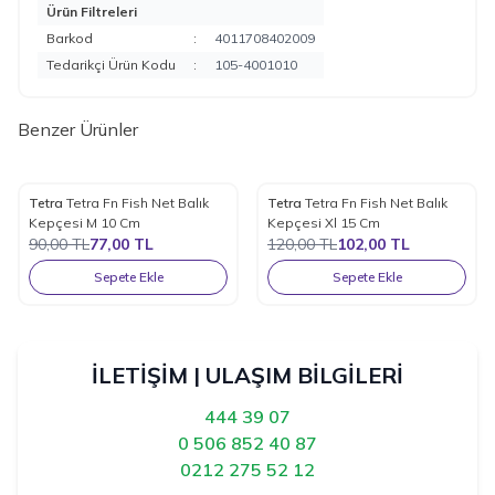
Ürün Filtreleri
Barkod
:
4011708402009
Tedarikçi Ürün Kodu
:
105-4001010
Benzer Ürünler
Tetra
Tetra Fn Fish Net Balık
Tetra
Tetra Fn Fish Net Balık
%
14
%
15
Favorilere Ekle
Favorilere Ekle
Kepçesi M 10 Cm
Kepçesi Xl 15 Cm
90,00
TL
77,00
TL
120,00
TL
102,00
TL
Sepete Ekle
Sepete Ekle
İLETİŞİM | ULAŞIM BİLGİLERİ
444 39 07
0 506 852 40 87
0212 275 52 12