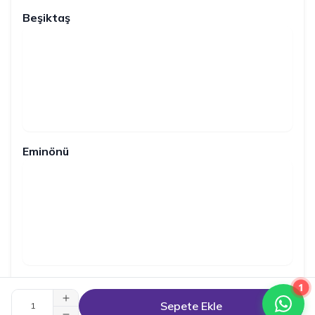
Beşiktaş
Eminönü
1
Sepete Ekle