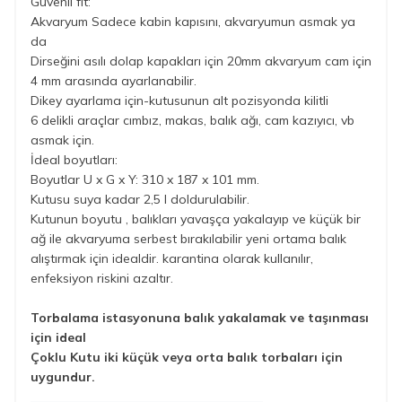
Güvenli fit:
Akvaryum Sadece kabin kapısını, akvaryumun asmak ya
da
Dirseğini asılı dolap kapakları için 20mm akvaryum cam için
4 mm arasında ayarlanabilir.
Dikey ayarlama için-kutusunun alt pozisyonda kilitli
6 delikli araçlar cımbız, makas, balık ağı, cam kazıyıcı, vb
asmak için.
İdeal boyutları:
Boyutlar U x G x Y: 310 x 187 x 101 mm.
Kutusu suya kadar 2,5 l doldurulabilir.
Kutunun boyutu , balıkları yavaşça yakalayıp ve küçük bir
ağ ile akvaryuma serbest bırakılabilir yeni ortama balık
alıştırmak için idealdir. karantina olarak kullanılır,
enfeksiyon riskini azaltır.
Torbalama istasyonuna balık yakalamak ve taşınması
için ideal
Çoklu Kutu iki küçük veya orta balık torbaları için
uygundur.