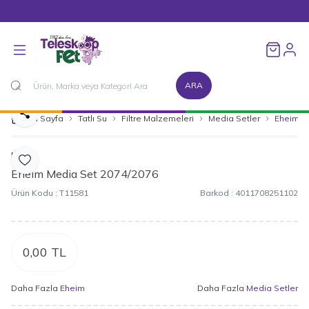
1500 TL ve Üzeri Alışverişlerinizde Kargo Bedava!
Favorileri
ARA
Paylaş
Ana Sayfa
Tatlı Su
Filtre Malzemeleri
Media Setler
Eheim M
Eheim
Favoriye Ekle
Eheim Media Set 2074/2076
Ürün Kodu :
T11581
Barkod :
4011708251102
0,00
TL
Daha Fazla
Eheim
Daha Fazla
Media Setler