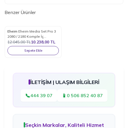
Benzer Ürünler
Eheim
Eheim Media Set Pro 3
%
15
Favorilere Ekle
2080 / 2180 Komple İç
Malzeme Seti
12.045,00
TL
10.238,00
TL
Sepete Ekle
İLETİŞİM | ULAŞIM BİLGİLERİ
📞
📱
444 39 07
0 506 852 40 87
Seçkin Markalar, Kaliteli Hizmet