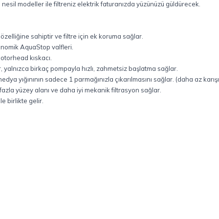
 nesil modeller ile filtreniz elektrik faturanızda yüzünüzü güldürecek.
zelliğine sahiptir ve filtre için ek koruma sağlar.
onomik AquaStop valfleri.
motorhead kıskacı.
, yalnızca birkaç pompayla hızlı, zahmetsiz başlatma sağlar.
n medya yığınının sadece 1 parmağınızla çıkarılmasını sağlar. (daha az karı
 fazla yüzey alanı ve daha iyi mekanik filtrasyon sağlar.
e birlikte gelir.