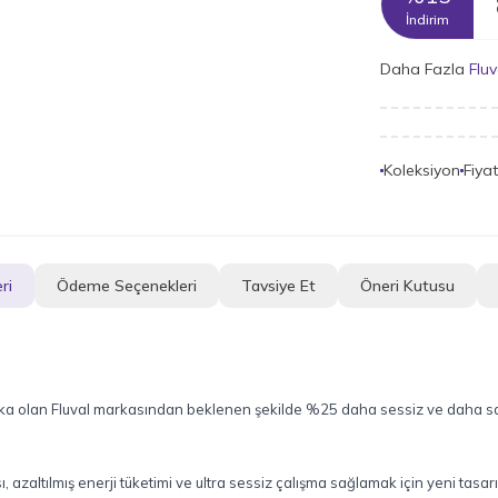
İndirim
Daha Fazla
Fluv
Koleksiyon
Fiya
ri
Ödeme Seçenekleri
Tavsiye Et
Öneri Kutusu
marka olan Fluval markasından beklenen şekilde %25 daha sessiz ve daha s
ı, azaltılmış enerji tüketimi ve ultra sessiz çalışma sağlamak için yeni ta