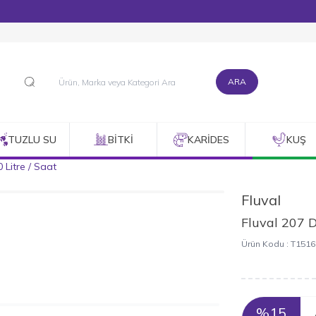
1500 TL ve Üzeri Alışverişlerinizde Kargo Bedava!
ARA
TUZLU SU
BITKI
KARIDES
KUŞ
0 Litre / Saat
Fluval
Fluval 207 D
Ürün Kodu :
T1516
%
15