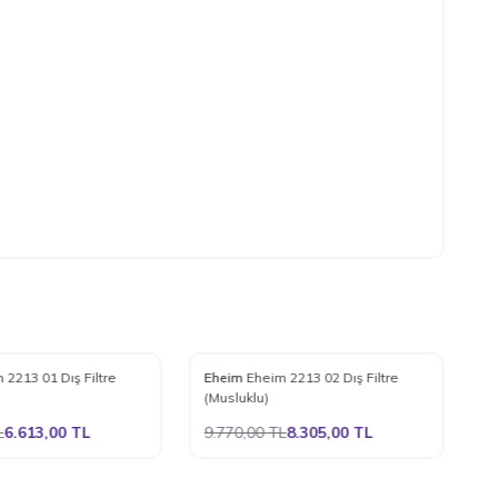
%
15
%
 2213 01 Dış Filtre
Eheim
Eheim 2213 02 Dış Filtre
E
e Ekle
Favorilere Ekle
(Musluklu)
(
L
6.613,00
TL
9.770,00
TL
8.305,00
TL
1