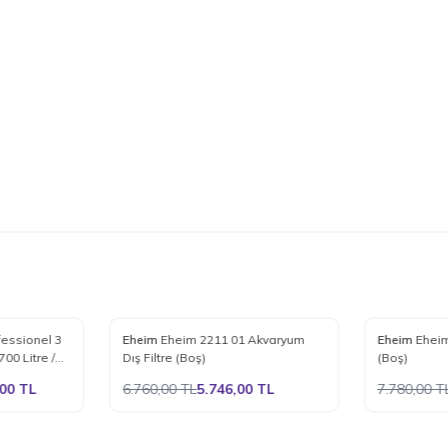
%
15
%
15
essionel 3
Eheim
Eheim 2211 01 Akvaryum
Eheim
Eheim
Favorilere Ekle
Favoriler
00 Litre /
Dış Filtre (Boş)
(Boş)
,00
TL
6.760,00
TL
5.746,00
TL
7.780,00
T