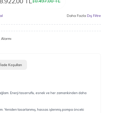
8.922,00
TL
10.497,00
TL
al
Daha Fazla
Dış Filtre
t Alarmı
İade Koşulları
ağlam. Enerji tasarruflu, esnek ve her zamankinden daha
sarım. Yeniden tasarlanmış, hassas işlenmiş pompa önceki