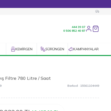
444 39 07
Favorilerim
0 506 852 40 87
KEMIRGEN
SÜRÜNGEN
KAMPANYALAR
ış Filtre 780 Litre / Saat
9
Barkod :
15561104449