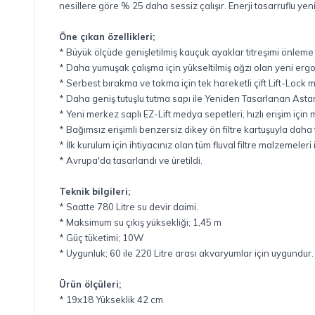
nesillere göre % 25 daha sessiz çalışır. Enerji tasarruflu yeni
Öne çıkan özellikleri;
* Büyük ölçüde genişletilmiş kauçuk ayaklar titreşimi önleme ö
* Daha yumuşak çalışma için yükseltilmiş ağzı olan yeni erg
* Serbest bırakma ve takma için tek hareketli çift Lift-Lock 
* Daha geniş tutuşlu tutma sapı ile Yeniden Tasarlanan Astar
* Yeni merkez saplı EZ-Lift medya sepetleri, hızlı erişim içi
* Bağımsız erişimli benzersiz dikey ön filtre kartuşuyla daha
* İlk kurulum için ihtiyacınız olan tüm fluval filtre malzemeleri il
* Avrupa'da tasarlandı ve üretildi.
Teknik bilgileri;
* Saatte 780 Litre su devir daimi.
* Maksimum su çıkış yüksekliği; 1,45 m
* Güç tüketimi; 10W
* Uygunluk; 60 ile 220 Litre arası akvaryumlar için uygundur.
Ürün ölçüleri;
* 19x18 Yükseklik 42 cm