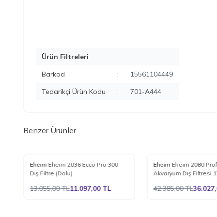
Ürün Filtreleri
Barkod
:
15561104449
Tedarikçi Ürün Kodu
:
701-A444
Benzer Ürünler
%
15
%
15
Eheim
Eheim 2036 Ecco Pro 300
Eheim
Eheim 2080 Prof
Favorilere Ekle
Favorilere Ekle
Dış Filtre (Dolu)
Akvaryum Dış Filtresi 17
Saat
13.055,00
TL
11.097,00
TL
42.385,00
TL
36.027