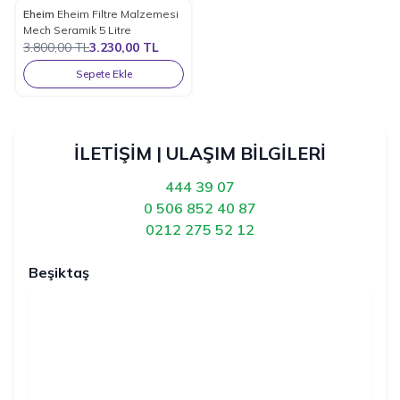
Eheim
Eheim Filtre Malzemesi
%
15
Favorilere Ekle
Mech Seramik 5 Litre
3.800,00
TL
3.230,00
TL
Sepete Ekle
İLETİŞİM | ULAŞIM BİLGİLERİ
444 39 07
0 506 852 40 87
0212 275 52 12
Beşiktaş