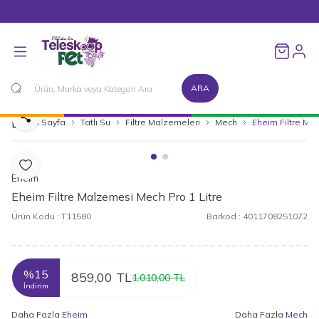
1500 TL ve Üzeri Alışverişlerinizde Kargo Bedava!
Favorileri
ARA
Paylaş
Ana Sayfa
Tatlı Su
Filtre Malzemeleri
Mech
Eheim Filtre Ma
Favoriye Ekle
Eheim
Eheim Filtre Malzemesi Mech Pro 1 Litre
Ürün Kodu :
T11580
Barkod :
4011708251072
%
15
859,00
TL
1.010,00
TL
İndirim
Daha Fazla
Eheim
Daha Fazla
Mech