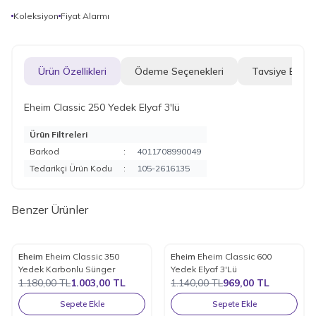
Koleksiyon
Fiyat Alarmı
Ürün Özellikleri
Ödeme Seçenekleri
Tavsiye Et
Eheim Classic 250 Yedek Elyaf 3'lü
Ürün Filtreleri
Barkod
:
4011708990049
Tedarikçi Ürün Kodu
:
105-2616135
Benzer Ürünler
Eheim
Eheim Classic 350
Eheim
Eheim Classic 600
%
15
%
15
Favorilere Ekle
Favorilere Ekle
Yedek Karbonlu Sünger
Yedek Elyaf 3'Lü
1.180,00
TL
1.003,00
TL
1.140,00
TL
969,00
TL
Sepete Ekle
Sepete Ekle