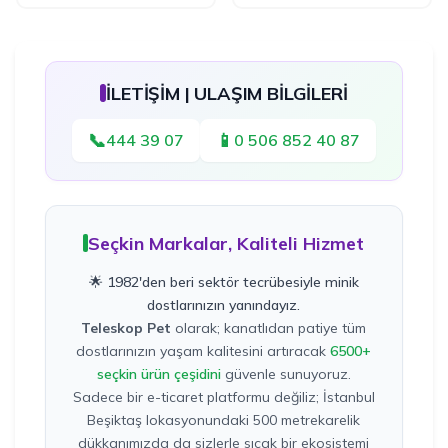
İLETİŞİM | ULAŞIM BİLGİLERİ
📞
📱
444 39 07
0 506 852 40 87
Seçkin Markalar, Kaliteli Hizmet
🌟 1982'den beri sektör tecrübesiyle minik
dostlarınızın yanındayız.
Teleskop Pet
olarak; kanatlıdan patiye tüm
dostlarınızın yaşam kalitesini artıracak
6500+
seçkin ürün çeşidini
güvenle sunuyoruz.
Sadece bir e-ticaret platformu değiliz; İstanbul
Beşiktaş lokasyonundaki 500 metrekarelik
dükkanımızda da sizlerle sıcak bir ekosistemi