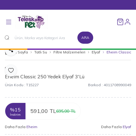
1500 TL ve Üzeri Alışverişlerinizde Kargo Bedava!
Favorileri
ARA
Paylaş
Ana Sayfa
Tatlı Su
Filtre Malzemeleri
Elyaf
Eheim Classic 25
Eheim
Favoriye Ekle
Eheim Classic 250 Yedek Elyaf 3'Lü
Ürün Kodu :
T15227
Barkod :
4011708990049
%
15
591,00
TL
695,00
TL
İndirim
Daha Fazla
Eheim
Daha Fazla
Elyaf